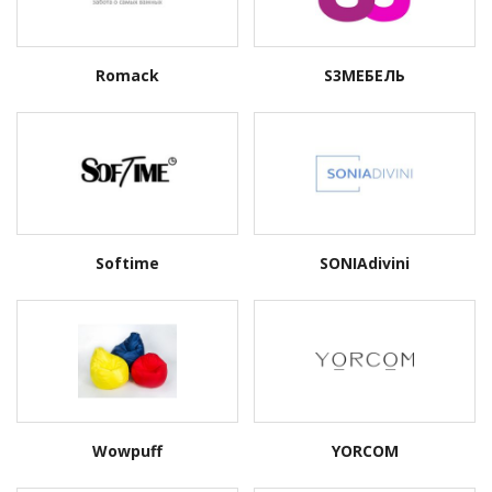
Romack
S3МЕБЕЛЬ
Softime
SONIAdivini
Wowpuff
YORCOM