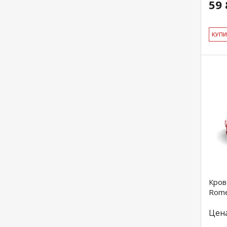
59 
КУ­П
Кров
Rome
Цен