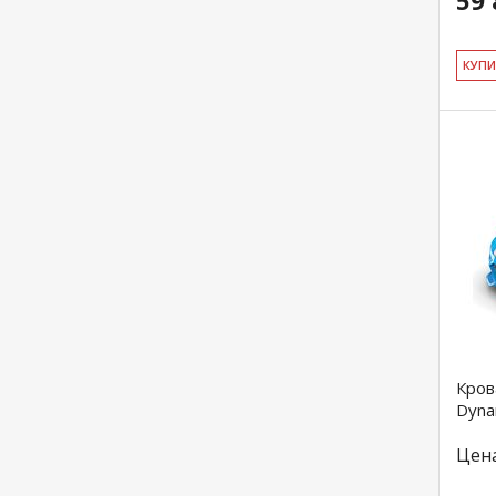
59 
КУ­П
Кров
Dyna
Цен