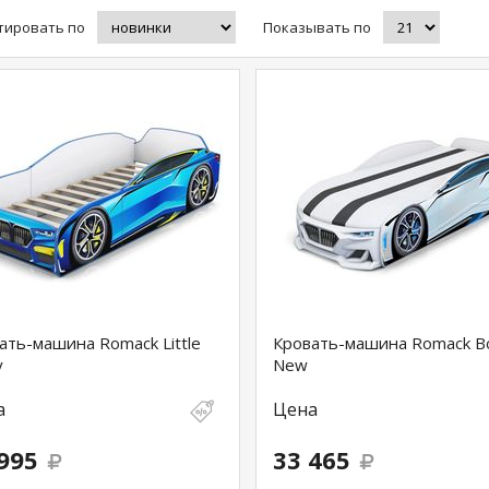
тировать по
Показывать по
ать-машина Romack Little
Кровать-машина Romack B
y
New
а
Цена
995
33 465