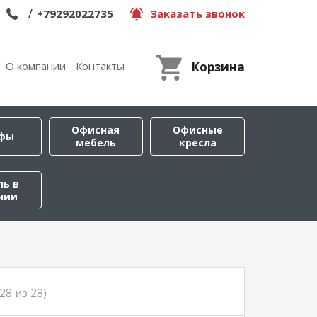
/
+79292022735
Заказать звонок
О компании
Контакты
Корзина
Офисная
Офисные
фы
мебель
кресла
ль в
чии
-28 из 28)