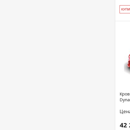
КУ­П
Кров
Dyna
Цен
42 