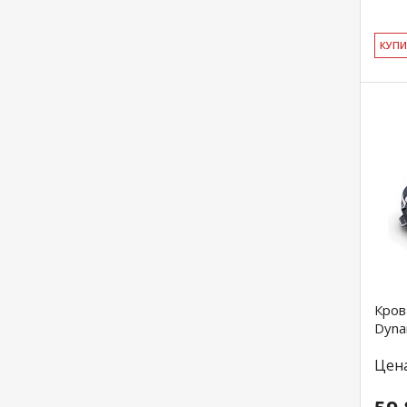
КУ­П
Кров
Dyna
Цен