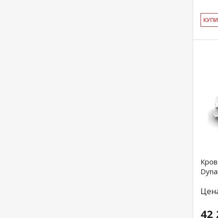
КУ­П
Кров
Dyna
Цен
42 