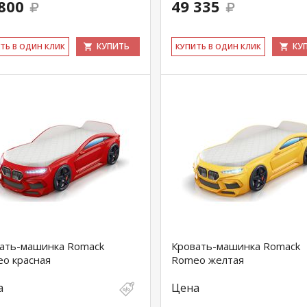
800
49 335
КУПИТЬ
КУ
ИТЬ В ОДИН КЛИК
КУ­ПИТЬ В ОДИН КЛИК
ать-машинка Romack
Кровать-машинка Romack
o красная
Romeo желтая
а
Цена