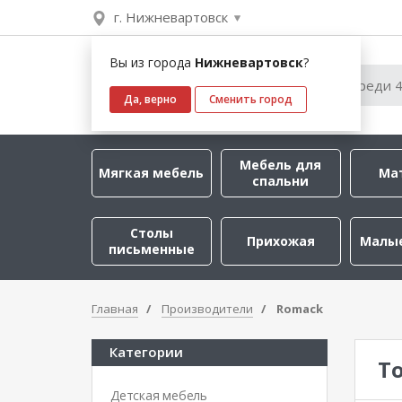
г. Нижневартовск
Вы из города
Нижневартовск
?
Да, верно
Сменить город
Мебель для
Мягкая мебель
Ма
спальни
Столы
Прихожая
Малы
письменные
Главная
Производители
Romack
Категории
Т
Детская мебель