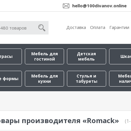
hello@100divanov.online
Доставка
Оплата
Гарантии
Мебель для
Детская
трасы
Шка
гостиной
мебель
Мебель для
Стулья и
Мебе
е формы
кухни
табуреты
нали
овары производителя «Romack»
(1