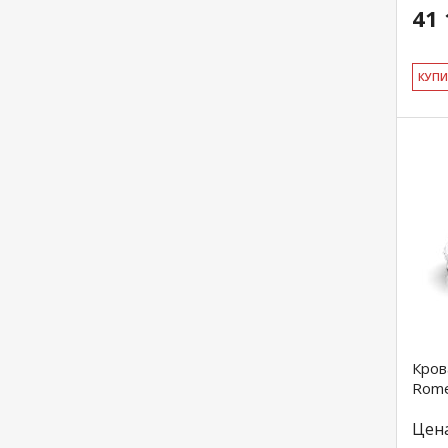
41 
КУ­П
Кров
Rome
Цен