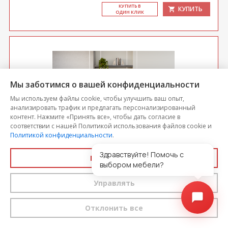
КУ­ПИТЬ В
КУПИТЬ
ОДИН КЛИК
Мы заботимся о вашей конфиденциальности
Мы используем файлы cookie, чтобы улучшить ваш опыт,
анализировать трафик и предлагать персонализированный
контент. Нажмите «Принять все», чтобы дать согласие в
соответствии с нашей Политикой использования файлов cookie и
Политикой конфиденциальности
.
Здравствуйте! Помочь с
Принять все
Диван прямой Соната 5 БД
выбором мебели?
Управлять
Цена
53 993
-5%
51 294
Отклонить все
выгода 2 700 р.