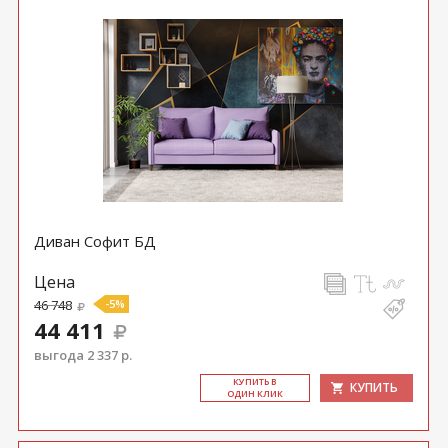
Диван Софит БД
Цена
46 748
-5%
44 411
выгода 2 337 р.
КУ­ПИТЬ В
КУПИТЬ
ОДИН КЛИК