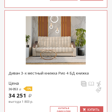
Диван 3-х местный книжка Рио 4 БД книжка
Цена
36 053
-5%
34 251
выгода 1 803 р.
КУ­ПИТЬ В
КУПИТЬ
ОДИН КЛИК