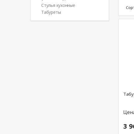
Стулья кухонные
Сор
Табуреты
Табу
Цен
3 9