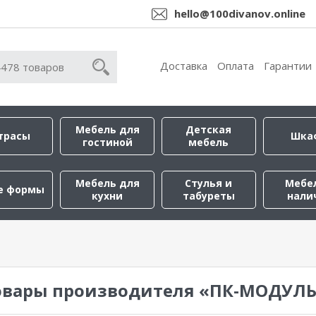
hello@100divanov.online
Доставка
Оплата
Гарантии
Мебель для
Детская
трасы
Шка
гостиной
мебель
Мебель для
Стулья и
Мебе
е формы
кухни
табуреты
нали
овары производителя «ПК-МОДУЛ