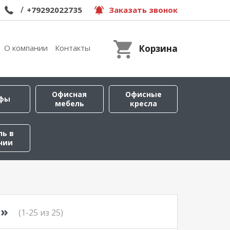
/
+79292022735
Заказать звонок
О компании
Контакты
Корзина
Офисная
Офисные
фы
мебель
кресла
ль в
чии
Ь»
(1-25 из 25)