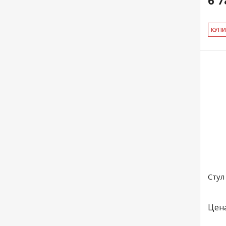
6 7
КУ­П
Стул
Цен