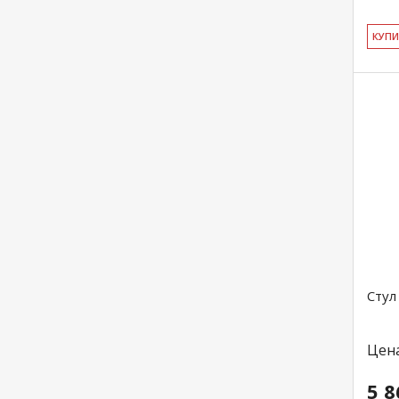
КУ­П
Стул
Цен
5 8