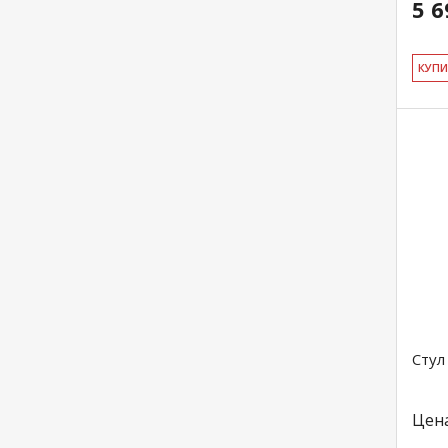
5 6
КУ­П
Стул
Цен