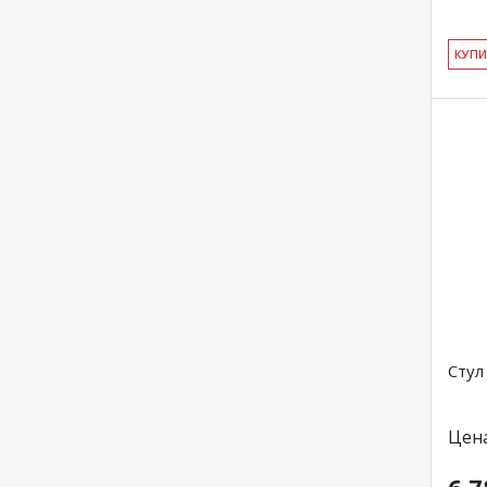
КУ­П
Стул
Цен