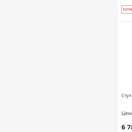
КУ­П
Стул
Цен
6 7