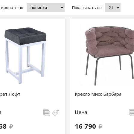
тировать по
Показывать по
рет Лофт
Кресло Мисс Барбара
а
Цена
68
16 790