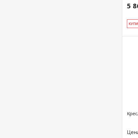
5 8
КУ­П
Крес
Цен