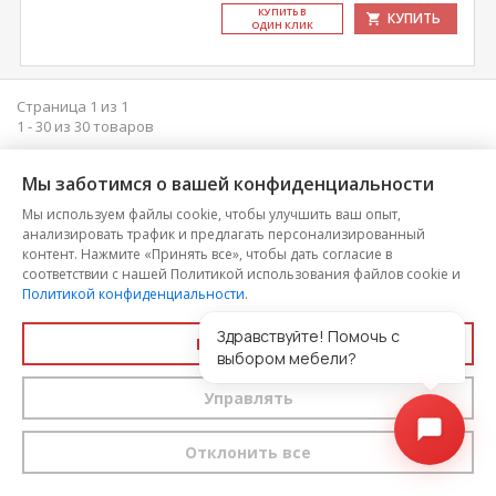
КУ­ПИТЬ В
КУПИТЬ
ОДИН КЛИК
Страница 1 из 1
1 - 30 из 30 товаров
Мы заботимся о вашей конфиденциальности
Категории
Мы используем файлы cookie, чтобы улучшить ваш опыт,
анализировать трафик и предлагать персонализированный
Мягкая мебель
контент. Нажмите «Принять все», чтобы дать согласие в
Диваны
соответствии с нашей Политикой использования файлов cookie и
Политикой конфиденциальности
.
Кресла
Здравствуйте! Помочь с
Принять все
Детская мебель
выбором мебели?
Детские диваны
Управлять
Отклонить все