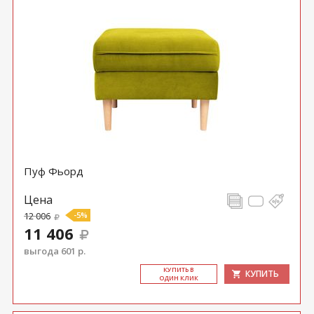
Пуф Фьорд
Цена
12 006
-5%
11 406
выгода 601 р.
КУ­ПИТЬ В
КУПИТЬ
ОДИН КЛИК