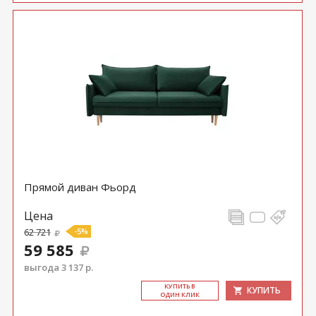
Прямой диван Фьорд
Цена
62 721
-5%
59 585
выгода 3 137 р.
КУ­ПИТЬ В
КУПИТЬ
ОДИН КЛИК