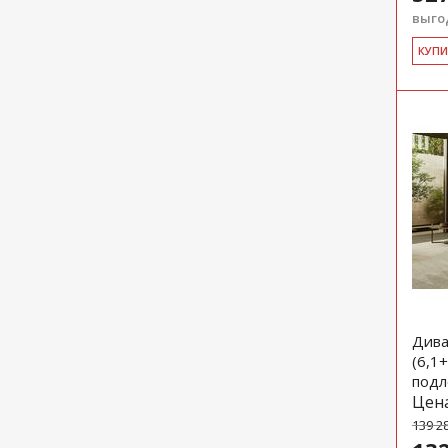
выгод
КУ­П
Дива
(6,1
подл
Цен
139 2