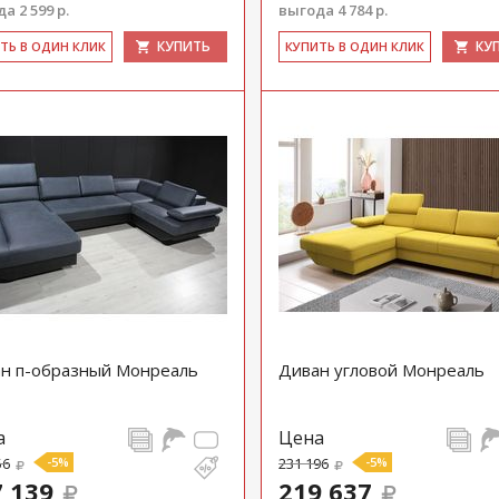
а 2 599 р.
выгода 4 784 р.
КУПИТЬ
КУ
ИТЬ В ОДИН КЛИК
КУ­ПИТЬ В ОДИН КЛИК
н п-образный Монреаль
Диван угловой Монреаль
а
Цена
56
-5%
231 196
-5%
 139
219 637