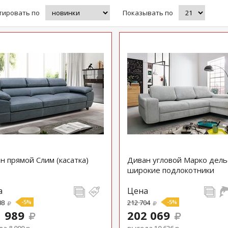
тировать по
Показывать по
н прямой Слим (касатка)
Диван угловой Марко дел
широкие подлокотники
а
Цена
88
-5%
212 704
-5%
 989
202 069