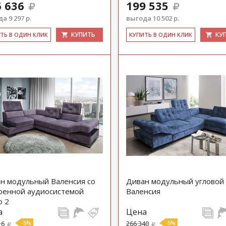
 636
199 535
а 9 297 р.
выгода 10 502 р.
КУПИТЬ
КУ
ИТЬ В ОДИН КЛИК
КУ­ПИТЬ В ОДИН КЛИК
н модульный Валенсия со
Диван модульный угловой
оенной аудиосистемой
Валенсия
 2
а
Цена
16
-5%
266 340
-5%