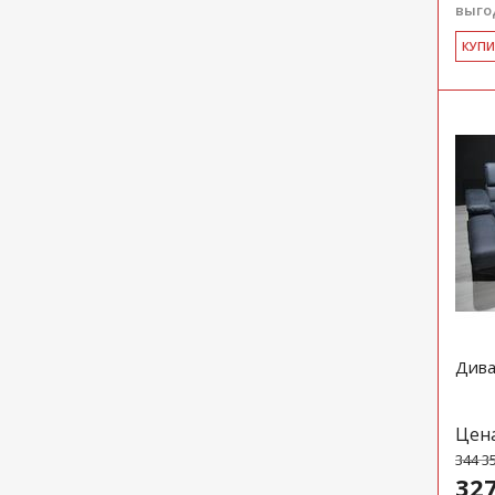
выгод
КУ­П
Дива
Цен
344 3
327