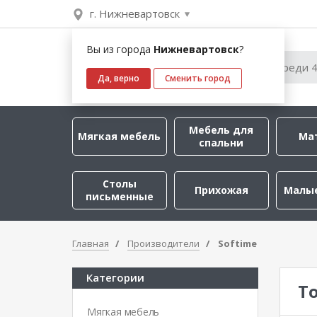
г. Нижневартовск
Вы из города
Нижневартовск
?
Да, верно
Сменить город
Мебель для
Мягкая мебель
Ма
спальни
Столы
Прихожая
Малы
письменные
Главная
Производители
Softime
Категории
Т
Мягкая мебель