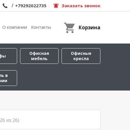
/
+79292022735
Заказать звонок
О компании
Контакты
Корзина
Офисная
Офисные
фы
мебель
кресла
ль в
чии
-26 из 26)