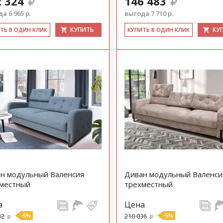
 324
146 483
а 6 965 р.
выгода 7 710 р.
КУПИТЬ
КУ
ИТЬ В ОДИН КЛИК
КУ­ПИТЬ В ОДИН КЛИК
н модульный Валенсия
Диван модульный Валенси
местный
трехместный
а
Цена
32
-5%
210 036
-5%