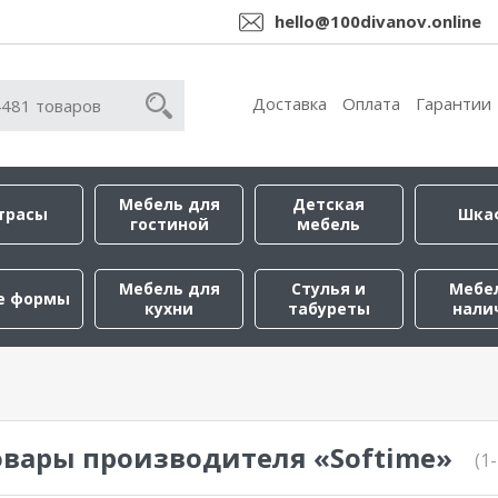
hello@100divanov.online
Доставка
Оплата
Гарантии
Мебель для
Детская
трасы
Шка
гостиной
мебель
Мебель для
Стулья и
Мебе
е формы
кухни
табуреты
нали
овары производителя «Softime»
(1