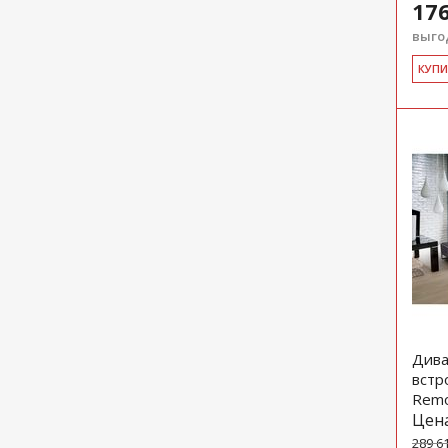
176
выгод
КУ­П
Дива
встр
Remo
Цен
289 6