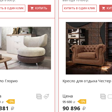
а 8 000 р.
выгода 10 636 р.
КУПИТЬ
КУ
ИТЬ В ОДИН КЛИК
КУ­ПИТЬ В ОДИН КЛИК
ло Глорио
Кресло для отдыха Честер
а
Цена
0
-5%
95 680
-5%
381
90 896