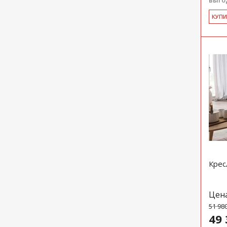
выгод
КУ­П
Крес
Цен
51 98
49 