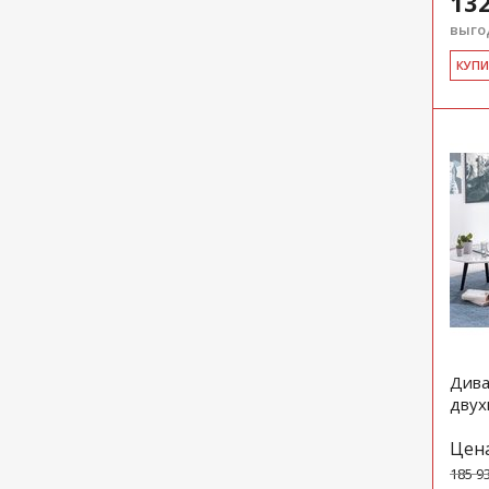
132
выгод
КУ­П
Дива
двух
Цен
185 9