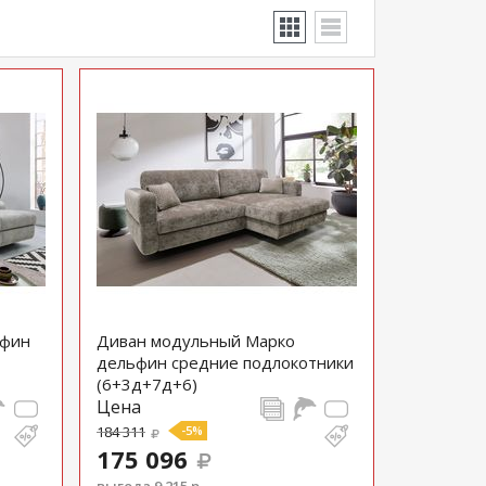
ьфин
Диван модульный Марко
дельфин средние подлокотники
(6+3д+7д+6)
Цена
184 311
-5%
175 096