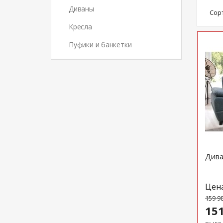
Диваны
Сор
Кресла
Пуфики и банкетки
Дива
Цен
159 9
151