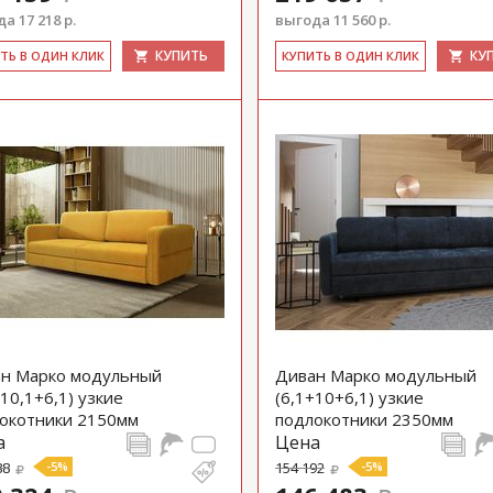
а 17 218 р.
выгода 11 560 р.
КУПИТЬ
КУ
ИТЬ В ОДИН КЛИК
КУ­ПИТЬ В ОДИН КЛИК
н Марко модульный
Диван Марко модульный
+10,1+6,1) узкие
(6,1+10+6,1) узкие
окотники 2150мм
подлокотники 2350мм
а
Цена
88
-5%
154 192
-5%