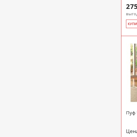
275
выгод
КУ­П
Пуф 
Цен