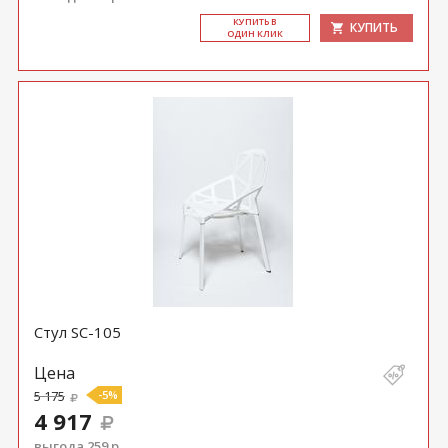
КУ­ПИТЬ В
КУПИТЬ
ОДИН КЛИК
Стул SC-105
Цена
5 175
-5%
4 917
выгода 259 р.