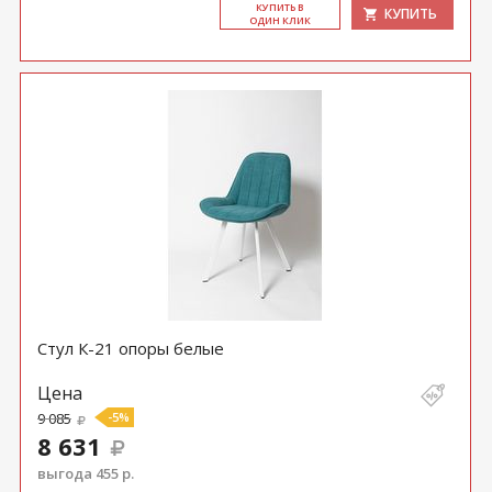
КУ­ПИТЬ В
КУПИТЬ
ОДИН КЛИК
Стул К-21 опоры белые
Цена
9 085
-5%
8 631
выгода 455 р.