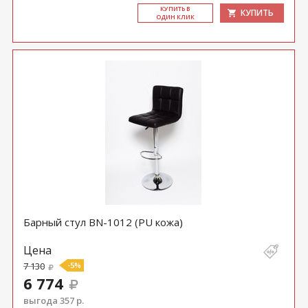
КУ­ПИТЬ В
КУПИТЬ
ОДИН КЛИК
Барный стул BN-1012 (PU кожа)
Цена
7 130
-5%
6 774
выгода 357 р.