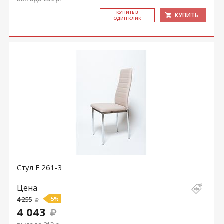
КУ­ПИТЬ В
КУПИТЬ
ОДИН КЛИК
Стул F 261-3
Цена
4 255
-5%
4 043