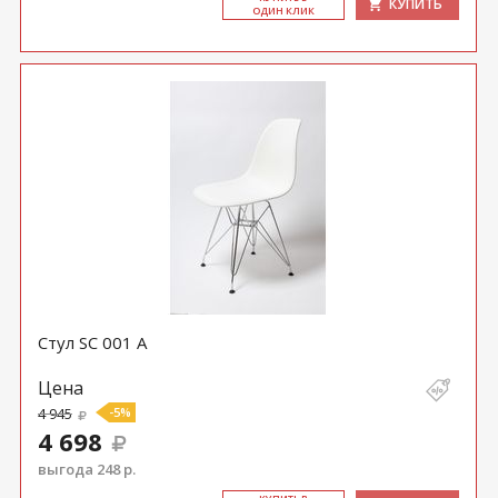
КУПИТЬ
ОДИН КЛИК
Стул SC 001 A
Цена
4 945
-5%
4 698
выгода 248 р.