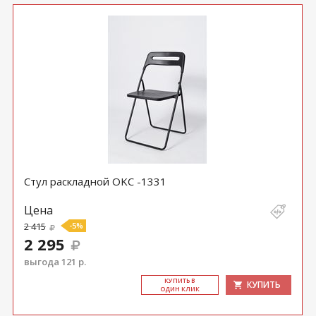
Стул раскладной OKC -1331
Цена
2 415
-5%
2 295
выгода 121 р.
КУ­ПИТЬ В
КУПИТЬ
ОДИН КЛИК