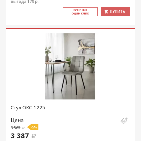
выгода 179 р.
КУ­ПИТЬ В
КУПИТЬ
ОДИН КЛИК
Cтул ОКС-1225
Цена
3 565
-5%
3 387