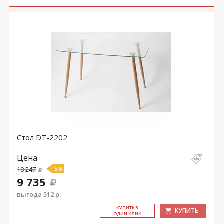
Стол DT-2202
Цена
10 247
-5%
9 735
выгода 512 р.
КУ­ПИТЬ В
КУПИТЬ
ОДИН КЛИК