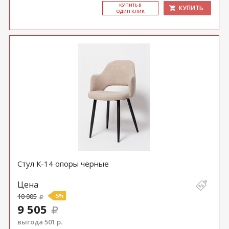
КУ­ПИТЬ В
КУПИТЬ
ОДИН КЛИК
Стул К-14 опоры черные
Цена
10 005
-5%
9 505
выгода 501 р.