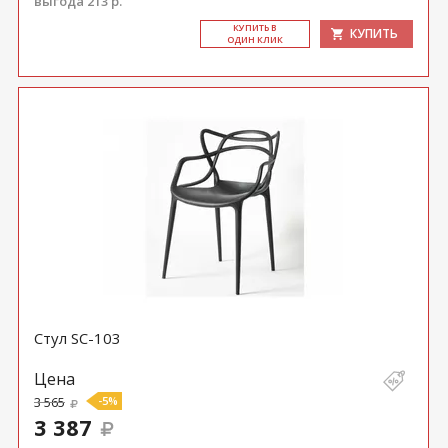
выгода 213 р.
КУ­ПИТЬ В
КУПИТЬ
ОДИН КЛИК
Стул SC-103
Цена
3 565
-5%
3 387