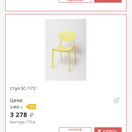
ОДИН КЛИК
Стул SC-172
Цена
3 450
-5%
3 278
выгода 173 р.
КУ­ПИТЬ В
КУПИТЬ