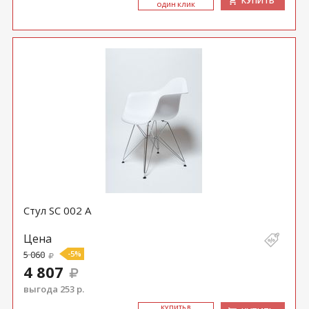
КУПИТЬ
ОДИН КЛИК
Стул SC 002 A
Цена
5 060
-5%
4 807
выгода 253 р.
КУ­ПИТЬ В