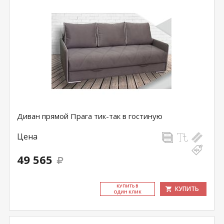
Диван прямой Прага тик-так в гостиную
Цена
49 565
КУ­ПИТЬ В
КУПИТЬ
ОДИН КЛИК