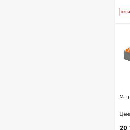
КУ­П
Матр
Цен
20 