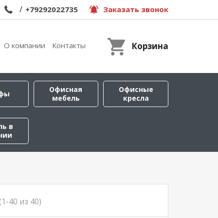
/
+79292022735
Заказать звонок
О компании
Контакты
Корзина
Офисная
Офисные
фы
мебель
кресла
ль в
чии
(1-40 из 40)