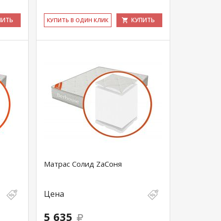
ПИТЬ
КУПИТЬ
КУ­ПИТЬ В ОДИН КЛИК
Матрас Солид ZaСоня
Цена
5 635