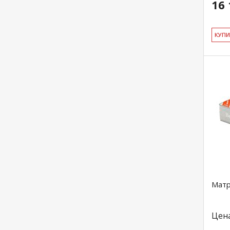
16 
КУ­П
Матр
Цен