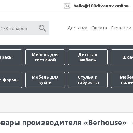
hello@100divanov.online
Доставка
Оплата
Гарантии
Мебель для
Детская
трасы
Шка
гостиной
мебель
Мебель для
Стулья и
Мебе
е формы
кухни
табуреты
нали
овары производителя «Berhouse»