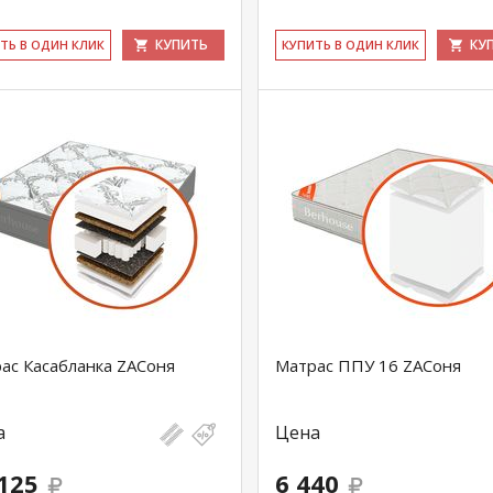
КУПИТЬ
КУ
ИТЬ В ОДИН КЛИК
КУ­ПИТЬ В ОДИН КЛИК
ас Касабланка ZAСоня
Матрас ППУ 16 ZAСоня
а
Цена
125
6 440