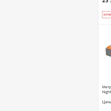
23 
КУ­П
Матр
Nigh
Цен