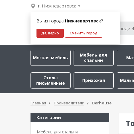
г. Нижневартовск
Вы из города
Нижневартовск
?
Да, верно
Сменить город
Мебель для
Мягкая мебель
Ма
спальни
Столы
Прихожая
Малы
письменные
Главная
Производители
Berhouse
Категории
Т
Мебель для спальни