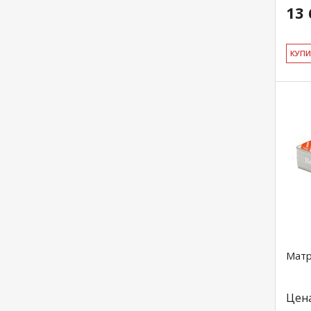
13 
КУ­П
Матр
Цен