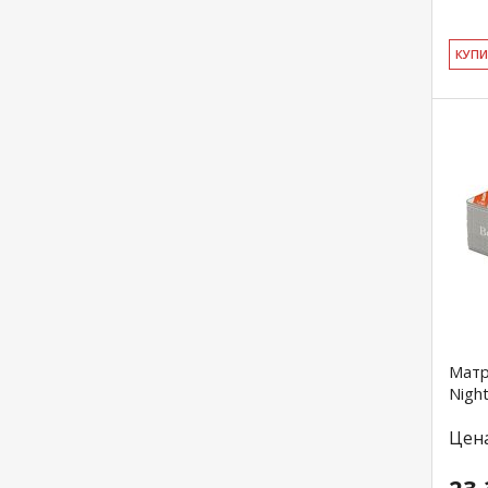
КУ­П
Матр
Nigh
Цен