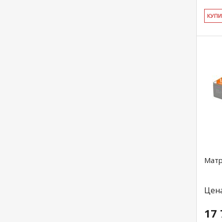
КУ­П
Матр
Цен
17 