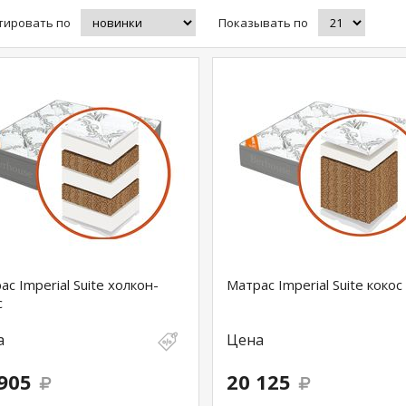
тировать по
Показывать по
ас Imperial Suite холкон-
Матрас Imperial Suite кокос
с
а
Цена
905
20 125