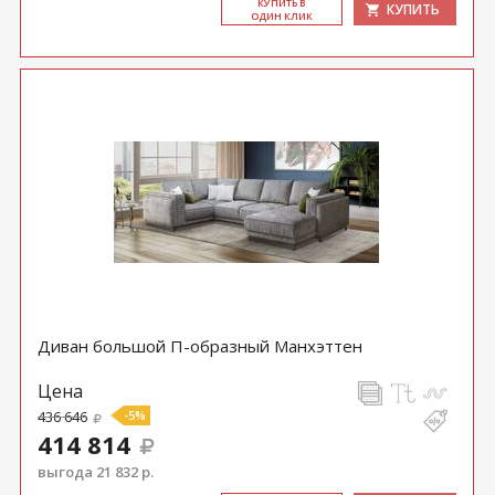
КУ­ПИТЬ В
КУПИТЬ
ОДИН КЛИК
Диван большой П-образный Манхэттен
Цена
436 646
-5%
414 814
выгода 21 832 р.