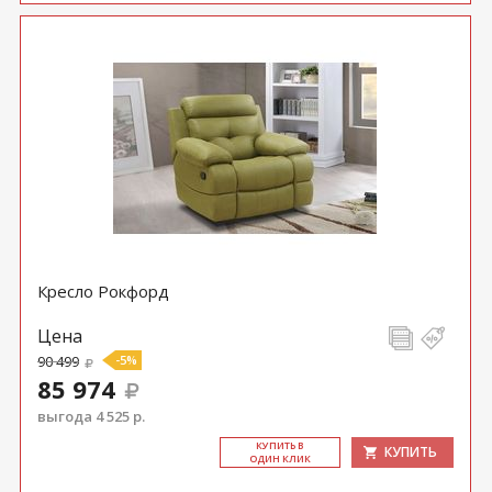
Кресло Рокфорд
Цена
90 499
-5%
85 974
выгода 4 525 р.
КУ­ПИТЬ В
КУПИТЬ
ОДИН КЛИК