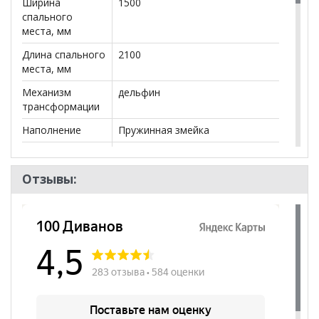
Ширина
1500
спального
места, мм
Длина спального
2100
места, мм
Механизм
дельфин
трансформации
Наполнение
Пружинная змейка
Посадочных
3
мест
Отзывы:
Наличие короба
да
Форма
Угловой
Наличие спинки
да
Высота
500
посадочного
места, мм
Наличие
да