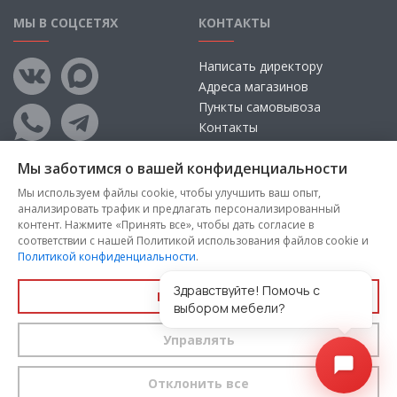
МЫ В СОЦСЕТЯХ
КОНТАКТЫ
Написать директору
Адреса магазинов
Пункты самовывоза
Контакты
Мы заботимся о вашей конфиденциальности
Мы используем файлы cookie, чтобы улучшить ваш опыт,
анализировать трафик и предлагать персонализированный
контент. Нажмите «Принять все», чтобы дать согласие в
соответствии с нашей Политикой использования файлов cookie и
Политикой конфиденциальности
.
Copyright © 2026, ООО «100 Диванов» — Все права защищены
Администрация Сайта не несет ответственности за
Здравствуйте! Помочь с
Принять все
размещаемые Пользователями материалы, их содержание,
выбором мебели?
качество.
Управлять
Вы принимаете условия
политики конфиденциальности
и
пользовательского соглашения
каждый раз, когда оставляете
свои данные в любой форме обратной связи на сайте
100диванов.com
Отклонить все