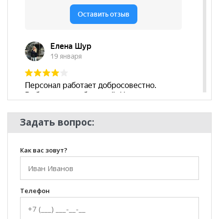
подлокотников
Съёмный чехол
нет
Декоративные
нет
подушки
Бренд
Элфис
Стиль
Современный
Комната
Гостиная
Задать вопрос:
Как вас зовут?
Телефон