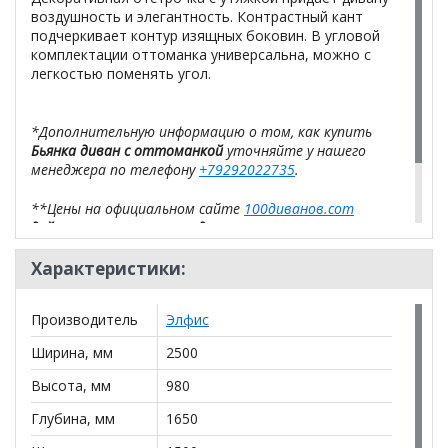
воздушность и элегантность. Контрастный кант
подчеркивает контур изящных боковин. В угловой
комплектации оттоманка универсальна, можно с
легкостью поменять угол.
*Дополнительную информацию о том, как купить
Бьянка диван с оттоманкой
уточняйте у нашего
менеджера по телефону
+79292022735
.
**Цены на официальном сайте
100диванов.com
действительны только для интернет-магазина
и
могут отличаться от цен в розничных магазинах-
салонах сети!
Характеристики:
Производитель
Элфис
Ширина, мм
2500
Высота, мм
980
Глубина, мм
1650