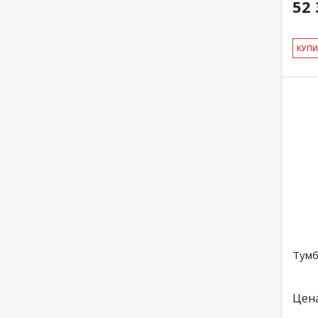
52 
КУ­П
Тумб
Цен