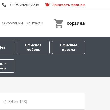
/
+79292022735
Заказать звонок
О компании
Контакты
Корзина
Офисная
Офисные
фы
мебель
кресла
ль в
чии
(1-84 из 168)