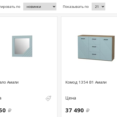
тировать по
Показывать по
ало Амали
Комод 1354 В1 Амали
а
Цена
50
37 490