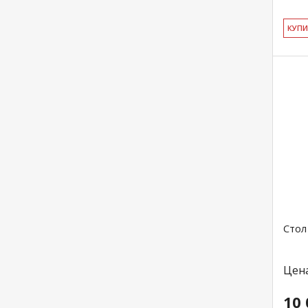
КУ­П
Стол
Цен
10 