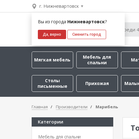
г. Нижневартовск
Вы из города
Нижневартовск
?
Да, верно
Сменить город
Мебель для
Мягкая мебель
Ма
спальни
Столы
Прихожая
Малы
письменные
Главная
Производители
Марибель
Категории
Т
Мебель для спальни