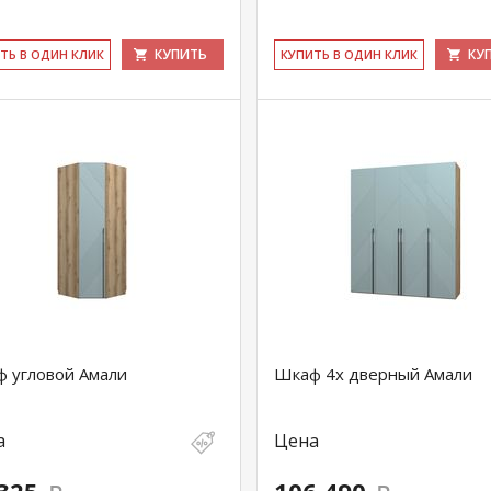
КУПИТЬ
КУ
ИТЬ В ОДИН КЛИК
КУ­ПИТЬ В ОДИН КЛИК
 угловой Амали
Шкаф 4х дверный Амали
а
Цена