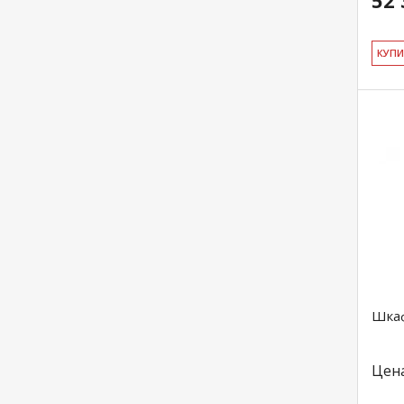
52 
КУ­П
Шкаф
Цен