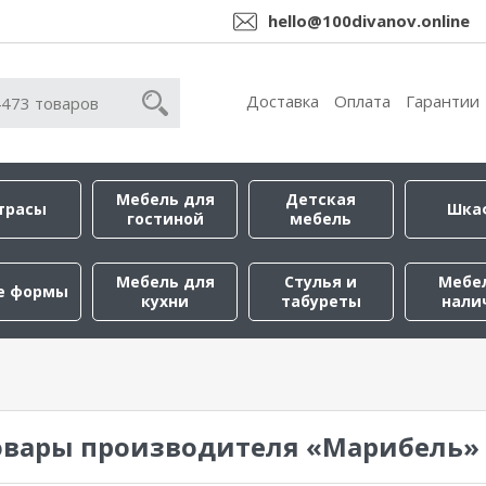
hello@100divanov.online
Доставка
Оплата
Гарантии
Мебель для
Детская
трасы
Шка
гостиной
мебель
Мебель для
Стулья и
Мебе
е формы
кухни
табуреты
нали
овары производителя «Марибель»