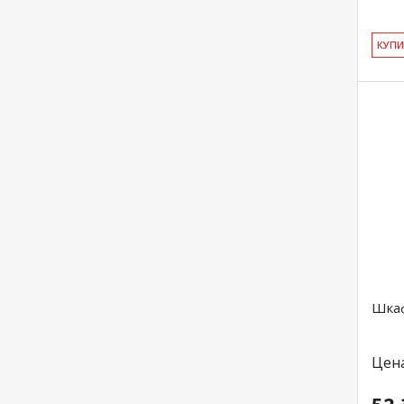
КУ­П
Шкаф
Цен