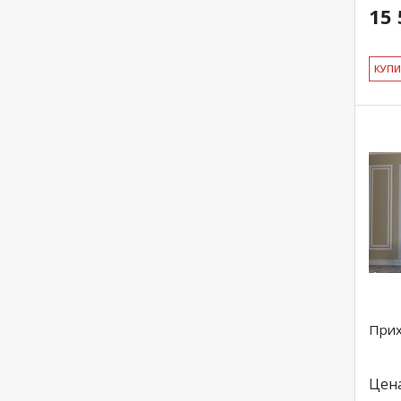
15 
КУ­П
Прих
Цен