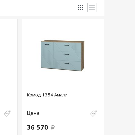
Комод 1354 Амали
Цена
36 570