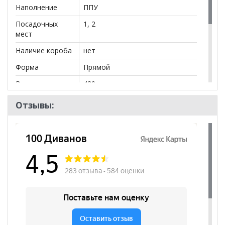
Наполнение
ППУ
Посадочных
1, 2
мест
Наличие короба
нет
Форма
Прямой
Высота
420
посадочного
места, мм
Отзывы:
Бренд
Proffix
Стиль
Современный
Комната
Кабинет/Офис