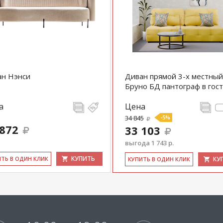
ан Нэнси
Диван прямой 3-х местный
Бруно БД пантограф в гос
а
Цена
34 845
-5%
 872
33 103
выгода 1 743 р.
КУПИТЬ
ИТЬ В ОДИН КЛИК
КУ
КУ­ПИТЬ В ОДИН КЛИК