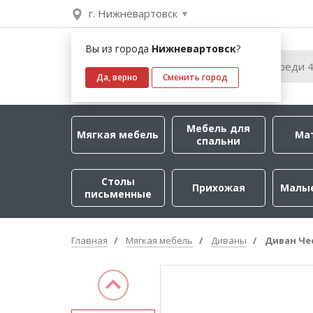
г. Нижневартовск
Вы из города
Нижневартовск
?
Да, верно
Сменить город
Мебель для
Мягкая мебель
Ма
спальни
Столы
Прихожая
Малы
письменные
Главная
Мягкая мебель
Диваны
Диван Че