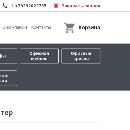
/
+79292022735
Заказать звонок
О компании
Контакты
Корзина
Офисная
Офисные
фы
мебель
кресла
ль в
чии
стер