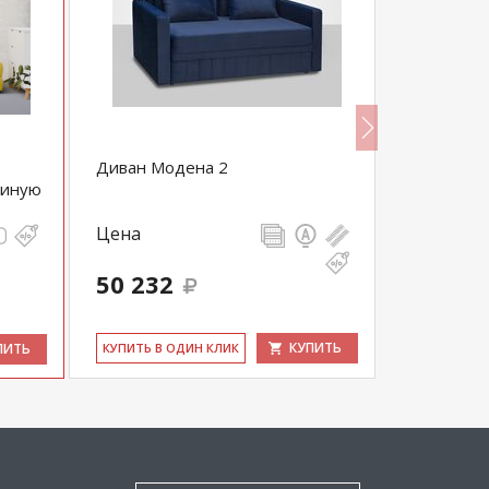
Диван Модена 2
Диван пря
тиную
комбинац
Цена
Цена
50 232
91 494
КУПИТЬ
ПИТЬ
КУ­ПИТЬ В ОДИН КЛИК
КУ­ПИТЬ В 