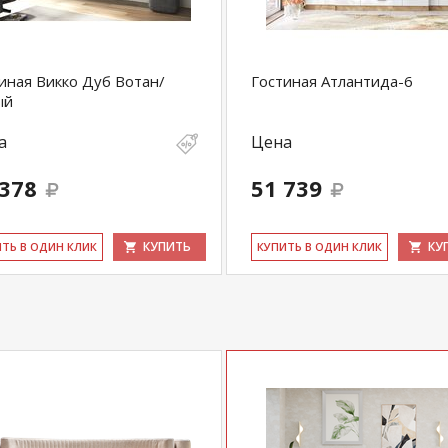
иная Викко Дуб Вотан/
Гостиная Атлантида-6
ый
а
Цена
 378
51 739
КУПИТЬ
КУ
ИТЬ В ОДИН КЛИК
КУ­ПИТЬ В ОДИН КЛИК