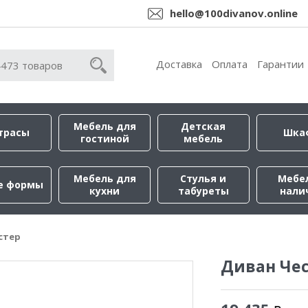
hello@100divanov.online
Доставка
Оплата
Гарантии
Мебель для
Детская
трасы
Шка
гостиной
мебель
Мебель для
Стулья и
Мебе
е формы
кухни
табуреты
нали
стер
Диван Че