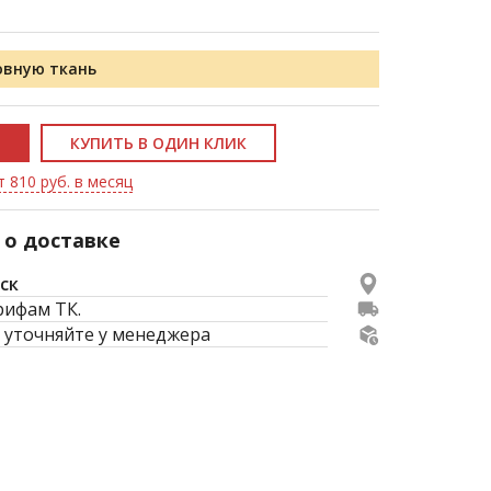
овную ткань
КУПИТЬ В ОДИН КЛИК
т 810 руб. в месяц
о доставке
ск
рифам ТК.
 уточняйте у менеджера