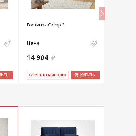
Гостиная Оскар 3
Гостиная 
Цена
Цена
14 904
34 914
ПИТЬ
КУПИТЬ
КУ­ПИТЬ В ОДИН КЛИК
КУ­ПИТЬ В 