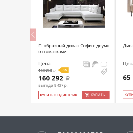
П-образный диван Софи с двумя
Див
оттоманками
Цена
Цен
168 728
-5%
65
160 292
выгода 8 437 р.
КУПИТЬ
КУПИТЬ
КУ­П
КУ­ПИТЬ В ОДИН КЛИК