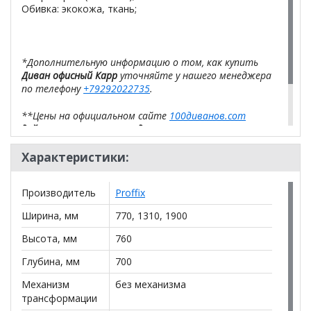
Обивка: экокожа, ткань;
*Дополнительную информацию о том, как купить
Диван офисный Карр
уточняйте у нашего менеджера
по телефону
+79292022735
.
**Цены на официальном сайте
100диванов.com
действительны только для интернет-магазина
и
могут отличаться от цен в розничных магазинах-
салонах сети!
Характеристики:
Производитель
Proffix
Ширина, мм
770, 1310, 1900
Высота, мм
760
Глубина, мм
700
Механизм
без механизма
трансформации