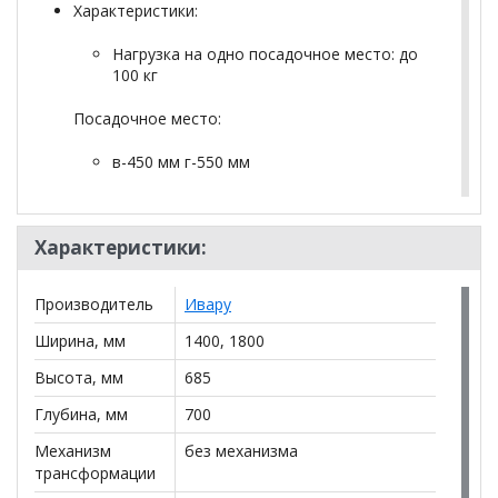
Характеристики:
Нагрузка на одно посадочное место: до
100 кг
Посадочное место:
в-450 мм г-550 мм
Размеры
Характеристики:
Ширина: 1400/1800 мм | Глубина: 700 мм |
Высота: 685 мм
Производитель
Ивару
Вес: 47 кг | Объем: 1.080 м³
Ширина, мм
1400, 1800
! Подушки в комплект не входят
Высота, мм
685
Глубина, мм
700
*Дополнительную информацию о том, как купить
Механизм
без механизма
Прямой диван Блюз
уточняйте у нашего менеджера
трансформации
по телефону
+79292022735
.