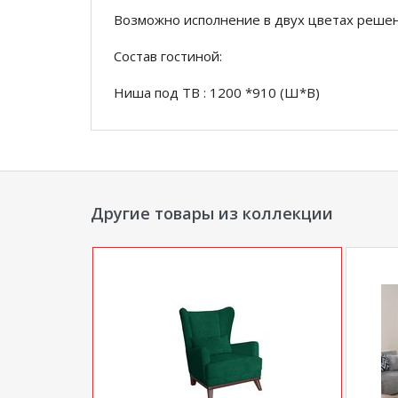
Возможно исполнение в двух цветах решени
Состав гостиной:
Ниша под ТВ : 1200 *910 (Ш*В)
Шкаф под одежду: 700*1900*420 (Штанга 
Пенал со стеклом: 400*1600*420 (ш*в*г)
Пристройка с открытыми полками: 400*142
Другие товары из коллекции
Сборка не универсальная. Только в од
*Дополнительную информацию о том, как 
менеджера по телефону
+79292022735
.
**Цены на официальном сайте
100диванов.
магазина
и могут отличаться от цен в розн