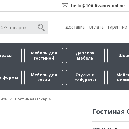
hello@100divanov.online
Доставка
Оплата
Гарантии
Мебель для
Детская
трасы
Шка
гостиной
мебель
Мебель для
Стулья и
Мебе
е формы
кухни
табуреты
нали
иной
Гостиная Оскар 4
Гостиная 