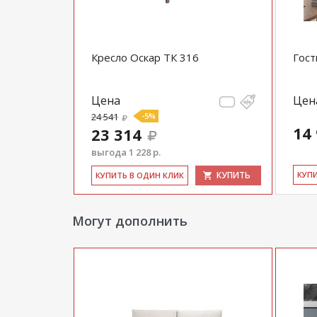
Кресло Оскар ТК 316
Гост
Цена
Цен
24 541
-5%
14
23 314
выгода 1 228 р.
КУПИТЬ
КУ­П
КУ­ПИТЬ В ОДИН КЛИК
Могут дополнить