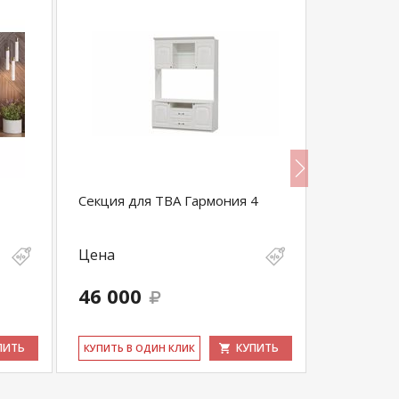
Секция для ТВА Гармония 4
Гостиная 
венге)
Цена
Цена
46 000
11 006
ПИТЬ
КУПИТЬ
КУ­ПИТЬ В ОДИН КЛИК
КУ­ПИТЬ В 