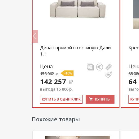
ид ДУ
Диван прямой в гостиную Дали
Крес
1.1
Цена
Цен
158 062
-10%
68 08
142 257
64
выгода 15 806 р.
выгод
КУПИТЬ
КУПИТЬ
КУ­ПИТЬ В ОДИН КЛИК
КУ­П
Похожие товары