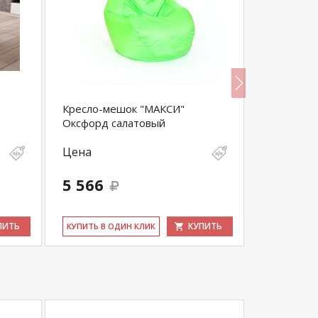
Кресло-мешок "МАКСИ"
Кресло-ме
Оксфорд салатовый
песочная
Цена
Цена
5 566
4 744
ПИТЬ
КУПИТЬ
КУ­ПИТЬ В ОДИН КЛИК
КУ­ПИТЬ В 