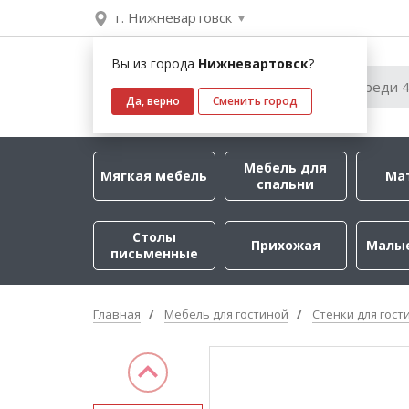
г. Нижневартовск
Вы из города
Нижневартовск
?
Да, верно
Сменить город
Мебель для
Мягкая мебель
Ма
спальни
Столы
Прихожая
Малы
письменные
Главная
Мебель для гостиной
Стенки для гост