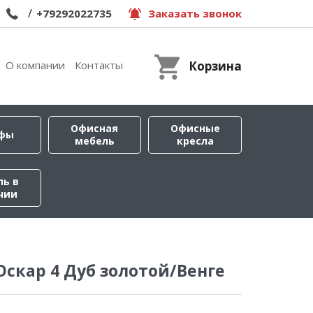
/
+79292022735
Заказать звонок
О компании
Контакты
Корзина
Офисная
Офисные
фы
мебель
кресла
ль в
чии
Оскар 4 Дуб золотой/Венге