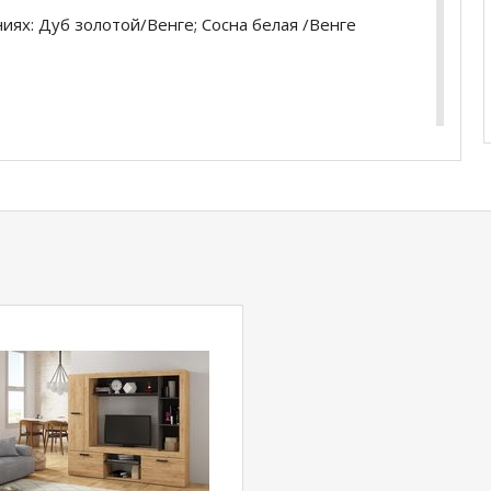
ях: Дуб золотой/Венге; Сосна белая /Венге
выдвижная) (ш*в*г)
0*347 (ш*в*г)
ном расположении.
купить
Гостиная Оскар 4
уточняйте у нашего
com
действительны только для интернет-
ичных магазинах-салонах сети!