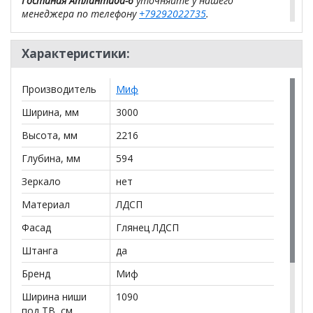
Гостиная Атлантида-6
уточняйте у нашего
менеджера по телефону
+79292022735
.
**Цены на официальном сайте
100диванов.com
Характеристики:
действительны только для интернет-магазина
и
могут отличаться от цен в розничных магазинах-
салонах сети!
Производитель
Миф
Ширина, мм
3000
Высота, мм
2216
Глубина, мм
594
Зеркало
нет
Материал
ЛДСП
Фасад
Глянец ЛДСП
Штанга
да
Бренд
Миф
Ширина ниши
1090
под ТВ, см