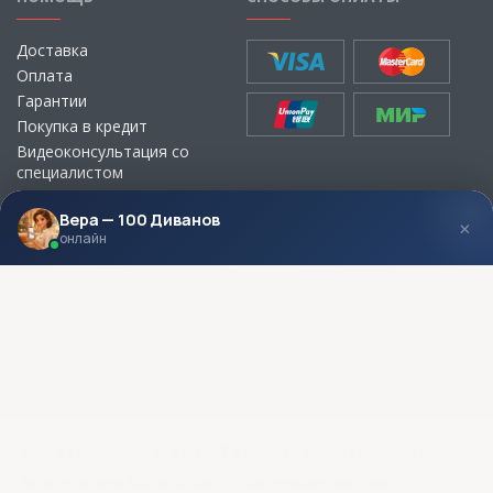
Доставка
Оплата
Гарантии
Покупка в кредит
Видеоконсультация со
специалистом
Выбор ткани для мебели без
визита в магазин
Вера — 100 Диванов
×
онлайн
МЫ В СОЦСЕТЯХ
КОНТАКТЫ
Написать директору
Адреса магазинов
Пункты самовывоза
Контакты
Мы заботимся о вашей конфиденциальности
Мы используем файлы cookie, чтобы улучшить ваш опыт,