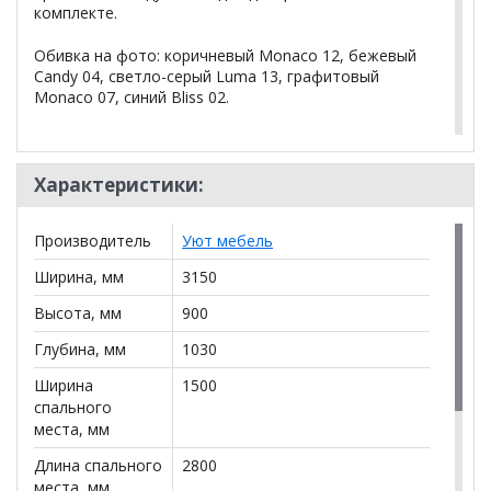
комплекте.
Обивка на фото: коричневый Monaco 12, бежевый
Candy 04, светло-серый Luma 13, графитовый
Monaco 07, синий Bliss 02.
Дополнительно: Накладки МДФ Венге - 2400
руб
Характеристики:
*Дополнительную информацию о том, как купить
Производитель
Уют мебель
Диван-трансформер Комфорт 6 (2+1K+1K)
уточняйте у нашего менеджера по телефону
Ширина, мм
3150
+79292022735
.
Высота, мм
900
**Цены на официальном сайте
100диванов.com
Глубина, мм
1030
действительны только для интернет-магазина
и
могут отличаться от цен в розничных магазинах-
Ширина
1500
салонах сети!
спального
места, мм
Длина спального
2800
места, мм