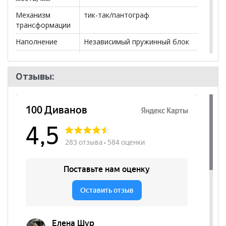
Механизм
тик-так/пантограф
трансформации
Наполнение
Независимый пружинный блок
Посадочных
4
мест
Отзывы:
Наличие короба
да
Форма
Трансформер
Модульный
да
Наличие
да
подлокотников
Декоративные
да
подушки
Бренд
Уют мебель
Стиль
Лофт, Современный
Комната
Гостиная