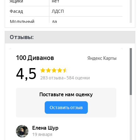
Ящики
нет
Фасад
ЛДСП
Модульный
да
Тип
Стол письменный
Отзывы:
Количество
2
полок
Бренд
Марибель
Стиль
Хай-Тек, Современный
Комната
Спальня, Детская
Пол