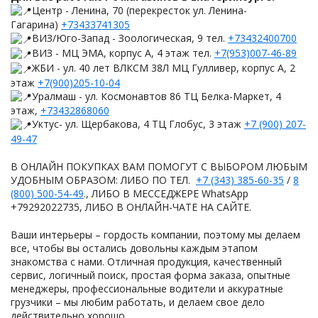
Центр - Ленина, 70 (перекресток ул. Ленина-
Гагарина)
+73433741305
ВИЗ/Юго-Запад - Зоологическая, 9 тел.
+73432400700
ВИЗ - МЦ ЭМА, корпус А, 4 этаж тел.
+7(953)007-46-89
ЖБИ - ул. 40 лет ВЛКСМ 38Л МЦ Гулливер, корпус А, 2
этаж
+7(900)205-10-04
Уралмаш - ул. Космонавтов 86 ТЦ Белка-Маркет, 4
этаж,
+73432868060
Уктус- ул. Щербакова, 4 ТЦ Глобус, 3 этаж
+7 (900) 207-
49-47
В ОНЛАЙН ПОКУПКАХ ВАМ ПОМОГУТ С ВЫБОРОМ ЛЮБЫМ
УДОБНЫМ ОБРАЗОМ: ЛИБО ПО ТЕЛ.
+7 (343) 385-60-35
/
8
(800) 500-54-49
., ЛИБО В МЕССЕДЖЕРЕ WhatsApp
+79292022735, ЛИБО В ОНЛАЙН-ЧАТЕ НА САЙТЕ.
Ваши интерьеры – гордость компании, поэтому мы делаем
все, чтобы вы остались довольны каждым этапом
знакомства с нами. Отличная продукция, качественный
сервис, логичный поиск, простая форма заказа, опытные
менеджеры, профессиональные водители и аккуратные
грузчики – мы любим работать, и делаем свое дело
действительно хорошо.