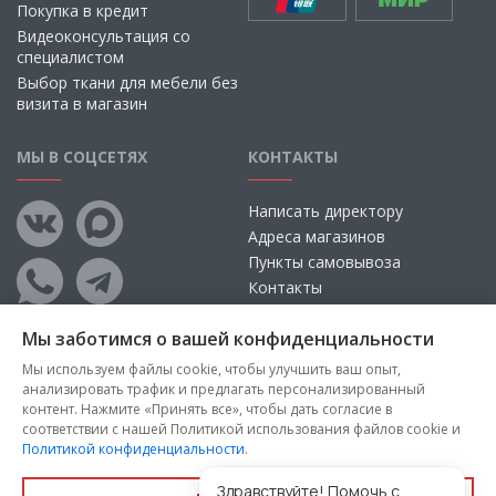
Покупка в кредит
Видеоконсультация со
специалистом
Выбор ткани для мебели без
визита в магазин
МЫ В СОЦСЕТЯХ
КОНТАКТЫ
Написать директору
Адреса магазинов
Пункты самовывоза
Контакты
Мы заботимся о вашей конфиденциальности
Мы используем файлы cookie, чтобы улучшить ваш опыт,
анализировать трафик и предлагать персонализированный
контент. Нажмите «Принять все», чтобы дать согласие в
соответствии с нашей Политикой использования файлов cookie и
Политикой конфиденциальности
.
Copyright © 2026, ООО «100 Диванов» — Все права защищены
Администрация Сайта не несет ответственности за
Здравствуйте! Помочь с