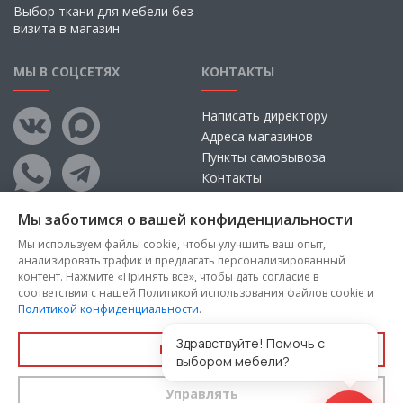
Выбор ткани для мебели без
визита в магазин
МЫ В СОЦСЕТЯХ
КОНТАКТЫ
Написать директору
Адреса магазинов
Пункты самовывоза
Контакты
Мы заботимся о вашей конфиденциальности
Мы используем файлы cookie, чтобы улучшить ваш опыт,
анализировать трафик и предлагать персонализированный
контент. Нажмите «Принять все», чтобы дать согласие в
соответствии с нашей Политикой использования файлов cookie и
Политикой конфиденциальности
.
Copyright © 2026, ООО «100 Диванов» — Все права защищены
Администрация Сайта не несет ответственности за
Здравствуйте! Помочь с
Принять все
размещаемые Пользователями материалы, их содержание,
выбором мебели?
качество.
Управлять
Вы принимаете условия
политики конфиденциальности
и