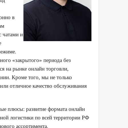
иод
онно в
ам
с чатами и
е
режиме.
сного «закрытого» периода без
ся на рынке онлайн торговли,
нии. Кроме того, мы не только
чили отличное качество обслуживания
ые плюсы: развитие формата онлайн
нной логистики по всей территории РФ
нового ассортимента.