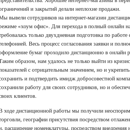
представительства. Хорошие интернет-магазины в пер
ограничений и закрытий делали неплохие продажи.
Мы вывели сотрудников на интернет-магазин дистанци
режиме «хоум офис». Для перехода в полный онлайн н
требовалась только двухдневная подготовка по работе 
телефонией. Весь процесс согласования заявки и полно
оформление бумаг проходило дистанционно в онлайн 
Таким образом, нам удалось не только выйти из кризи
показателей с отрицательным значением, но и укрепить
сохранить и подтвердить имидж добросовестной компа
сохранили работу для своих сотрудников, но и обеспе
своих клиентов.
В ходе дистанционной работы мы получили неоспорим
торговли, географии присутствия посредством отлаже
и, расширение номенклатуры, посредством внедрения 