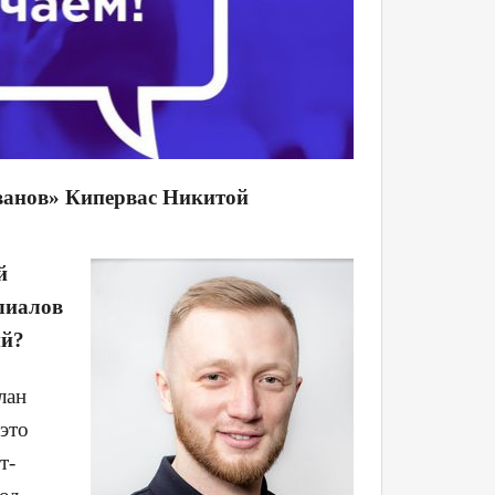
ванов» Кипервас Никитой
й
лиалов
ий?
лан
это
т-