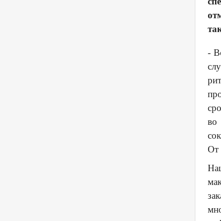
сп
от
та
- В
слу
ри
про
сро
во
сок
От 
На
мак
за
мн