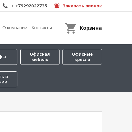
/
+79292022735
Заказать звонок
О компании
Контакты
Корзина
Офисная
Офисные
фы
мебель
кресла
ль в
чии