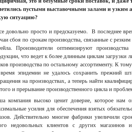
ецифичная, это и безумные сроки поставок, и даже
метились пустыми выставочными залами и узким а
кую ситуацию?
се довольно просто и предсказуемо. В последнее вре
чаи сбоя по срокам производства, связанные с резки
тейла. Производители оптимизируют производства
дукции, что ведет к более длинным циклам загрузки 
ков производства по остальному ассортименту. К том
 время эпидемии не удалось сохранить прежний шта
ращения на производствах, а теперь найти квалифици
того и прерывание производственного цикла и пробле
ша компания высоко ценит доверие, которое нам о
симальные усилия для обеспечения взятых обязательс
казов. Действительно многие фабрики увеличили сро
ого недовольных клиентов с других магазинов 