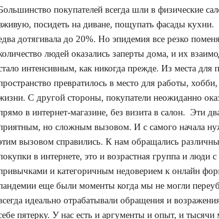
Большинство покупателей всегда шли в физические са
вживую, посидеть на диване, пощупать фасады кухни. 
едва дотягивала до 20%. Но эпидемия все резко помен
количество людей оказались заперты дома, и их взаим
стало интенсивным, как никогда прежде. Из места для 
пространство превратилось в место для работы, хобби,
жизни. С другой стороны, покупатели неожиданно ока
прямо в интернет-магазине, без визита в салон. Эти дв
приятным, но сложным вызовом. И с самого начала нужн
этим вызовом справились. К нам обращались различны
покупки в интернете, это и возрастная группа и люди 
привычками и категоричным недоверием к онлайн форм
пандемии еще были моменты когда мы не могли переуб
всегда идеально отрабатывали обращения и возражения
себе пятерку. У нас есть и аргументы и опыт, и тысяч