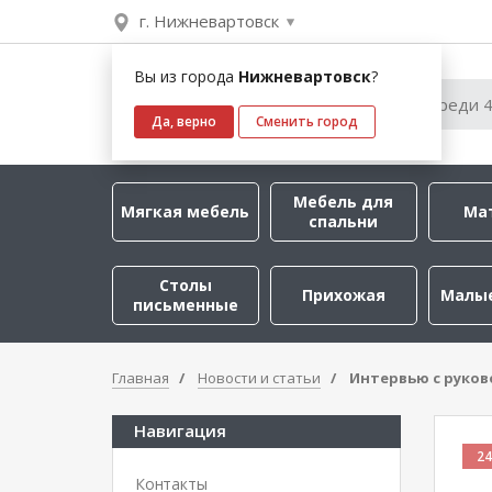
г. Нижневартовск
Вы из города
Нижневартовск
?
Да, верно
Сменить город
Мебель для
Мягкая мебель
Ма
спальни
Столы
Прихожая
Малы
письменные
Главная
Новости и статьи
Интервью с руков
Навигация
24
Контакты