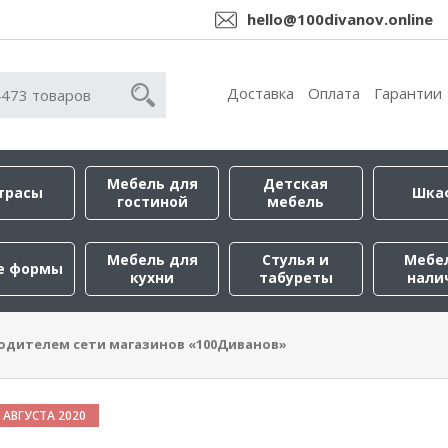
hello@100divanov.online
Доставка
Оплата
Гарантии
Мебель для
Детская
трасы
Шка
гостиной
мебель
Мебель для
Стулья и
Мебе
е формы
кухни
табуреты
нали
одителем сети магазинов «100Диванов»
 АВГУСТА 2020