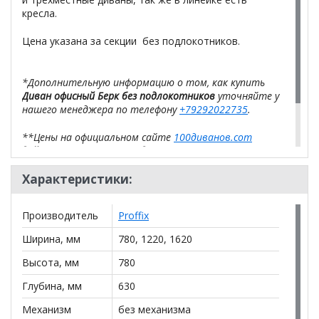
кресла.
Цена указана за секции без подлокотников.
*Дополнительную информацию о том, как купить
Диван офисный Берк без подлокотников
уточняйте у
нашего менеджера по телефону
+79292022735
.
**Цены на официальном сайте
100диванов.com
действительны только для интернет-магазина
и
могут отличаться от цен в розничных магазинах-
салонах сети!
Характеристики:
Производитель
Proffix
Ширина, мм
780, 1220, 1620
Высота, мм
780
Глубина, мм
630
Механизм
без механизма