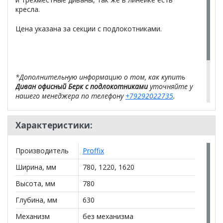
кресла.
Цена указана за секции с подлокотниками.
*Дополнительную информацию о том, как купить
Диван офисный Берк с подлокотниками
уточняйте у
нашего менеджера по телефону
+79292022735
.
**Цены на официальном сайте
100диванов.com
Характеристики:
действительны только для интернет-магазина
и
могут отличаться от цен в розничных магазинах-
салонах сети!
Производитель
Proffix
Ширина, мм
780, 1220, 1620
Высота, мм
780
Глубина, мм
630
Механизм
без механизма