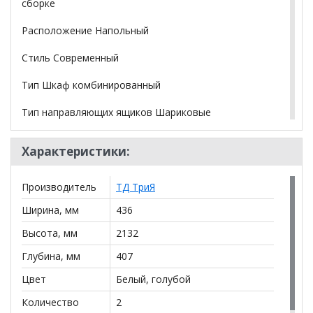
сборке
Расположение Напольный
Стиль Современный
Тип Шкаф комбинированный
Тип направляющих ящиков Шариковые
Тип сборки Универсальный левый/правый
Характеристики:
Тип шкафа Шкаф с распашными дверями, Шкаф с
выдвижными ящиками
Производитель
ТД ТриЯ
Форма предмета Прямоугольный.
Ширина, мм
436
Высота, мм
2132
*Дополнительную информацию о том, как купить
Глубина, мм
407
Шкаф для белья Марли
уточняйте у нашего
менеджера по телефону
+79292022735
.
Цвет
Белый, голубой
**Цены на официальном сайте
100диванов.com
Количество
2