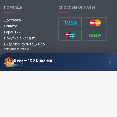
ПОМОЩЬ
СПОСОБЫ ОПЛАТЫ
Доставка
Оплата
Гарантии
Покупка в кредит
Видеоконсультация со
специалистом
Выбор ткани для мебели без
визита в магазин
Вера — 100 Диванов
×
онлайн
МЫ В СОЦСЕТЯХ
КОНТАКТЫ
Написать директору
Адреса магазинов
Пункты самовывоза
Контакты
Мы заботимся о вашей конфиденциальности