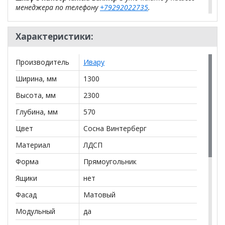
менеджера по телефону
+79292022735
.
**Цены на официальном сайте
100диванов.com
Характеристики:
действительны только для интернет-магазина
и
могут отличаться от цен в розничных магазинах-
салонах сети!
Производитель
Ивару
Ширина, мм
1300
Высота, мм
2300
Глубина, мм
570
Цвет
Сосна Винтерберг
Материал
ЛДСП
Форма
Прямоугольник
Ящики
нет
Фасад
Матовый
Модульный
да