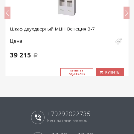
Шкаф двухдверный МЦН Венеция В-7
Цена
39 215
КУ­ПИТЬ В
КУПИТЬ
ОДИН КЛИК
+79292022735
Бесплатный звонок