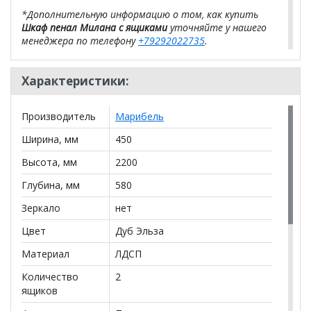
*Дополнительную информацию о том, как купить
Шкаф пенал Милана с ящиками
уточняйте у нашего
менеджера по телефону
+79292022735
.
**Цены на официальном сайте
100диванов.com
Характеристики:
действительны только для интернет-магазина
и
могут отличаться от цен в розничных магазинах-
салонах сети!
Производитель
Марибель
Ширина, мм
450
Высота, мм
2200
Глубина, мм
580
Зеркало
нет
Цвет
Дуб Эльза
Материал
ЛДСП
Количество
2
ящиков