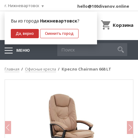
г. Нижневартовск
hello@100divanov.online
Вы из города
Нижневартовск
?
Корзина
Да, верно
Сменить город
МЕНЮ
Кресло Chairman 668 LT
Главная
Офисные кресла