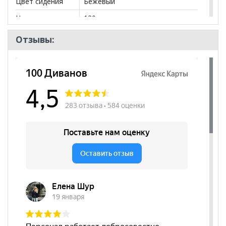
Цвет сидения
Бежевый
Нагрузка
120
Назначение
для руководителя
Отзывы:
Высота
540
посадочного
места, мм
Наличие
да
подлокотников
Регулировка по
да
высоте
Регулировка
да
наклона спинки
Цвет основания
Черный
Материал
Эко-кожа
сиденья
Бренд
Тайпит