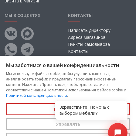
визита в магазин
МЫ В СОЦСЕТЯХ
КОНТАКТЫ
Написать директору
Адреса магазинов
Пункты самовывоза
Контакты
Мы заботимся о вашей конфиденциальности
Мы используем файлы cookie, чтобы улучшить ваш опыт,
анализировать трафик и предлагать персонализированный
контент. Нажмите «Принять все», чтобы дать согласие в
соответствии с нашей Политикой использования файлов cookie и
Политикой конфиденциальности
.
Copyright © 2026, ООО «100 Диванов» — Все права защищены
Администрация Сайта не несет ответственности за
Здравствуйте! Помочь с
Принять все
размещаемые Пользователями материалы, их содержание,
выбором мебели?
качество.
Управлять
Вы принимаете условия
политики конфиденциальности
и
пользовательского соглашения
каждый раз, когда оставляете
свои данные в любой форме обратной связи на сайте