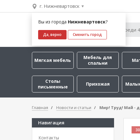
г. Нижневартовск
Вы из города
Нижневартовск
?
Да, верно
Сменить город
Мебель для
Мягкая мебель
Ма
спальни
Столы
Прихожая
Малы
письменные
Главная
Новости и статьи
Мир! Труд! Май - 
Навигация
30
Контакты