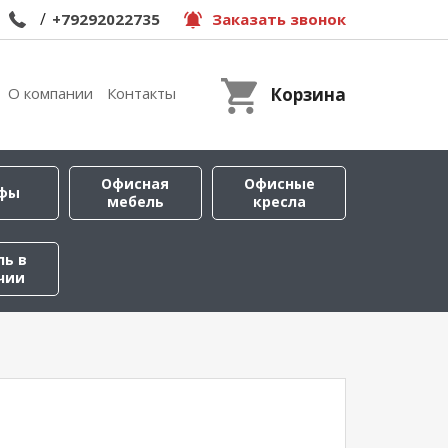
/
+79292022735
Заказать звонок
О компании
Контакты
Корзина
Офисная
Офисные
фы
мебель
кресла
ль в
чии