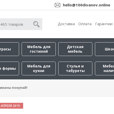
hello@100divanov.online
Доставка
Оплата
Гарантии
Мебель для
Детская
трасы
Шка
гостиной
мебель
Мебель для
Стулья и
Мебе
е формы
кухни
табуреты
нали
диваны покупай!
 АПРЕЛЯ 2019