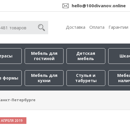
hello@100divanov.online
Доставка
Оплата
Гарантии
Мебель для
Детская
трасы
Шка
гостиной
мебель
Мебель для
Стулья и
Мебе
е формы
кухни
табуреты
нали
Санкт-Петербурге
 АПРЕЛЯ 2019