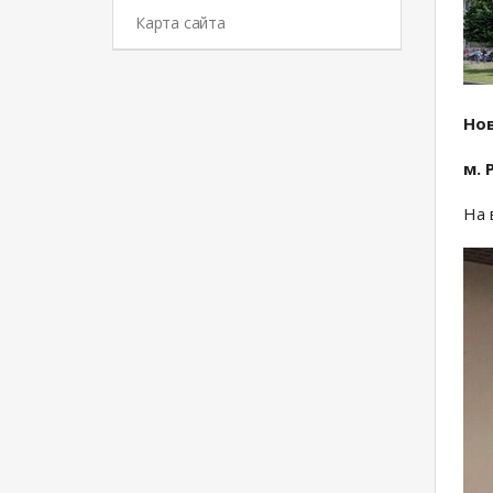
Карта сайта
Нов
м. 
На 