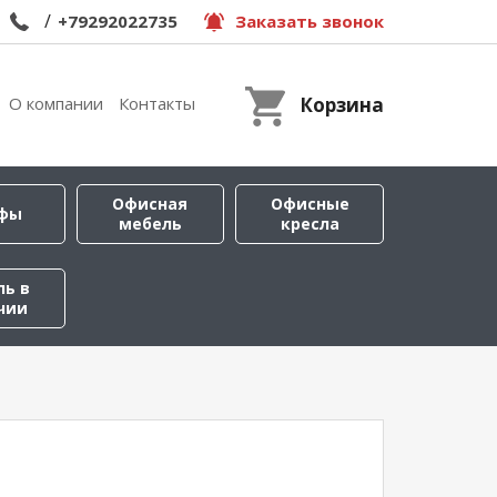
/
+79292022735
Заказать звонок
О компании
Контакты
Корзина
Офисная
Офисные
фы
мебель
кресла
ль в
чии