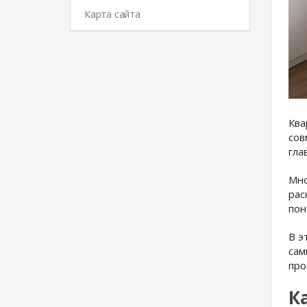
Карта сайта
Ква
сов
гла
Мно
рас
пон
В э
сам
про
К