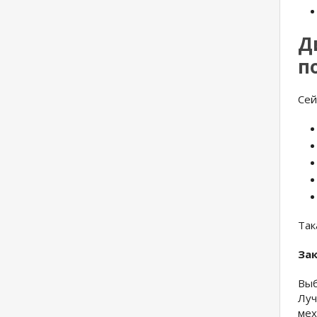
Д
п
Сей
Так
За
Выб
Луч
мех