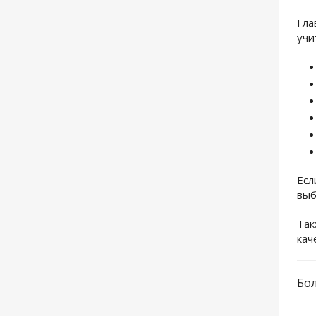
Гла
учи
Есл
выб
Так
кач
Бо