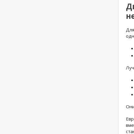
Д
н
Для
одн
Луч
Они
Евр
вме
ста