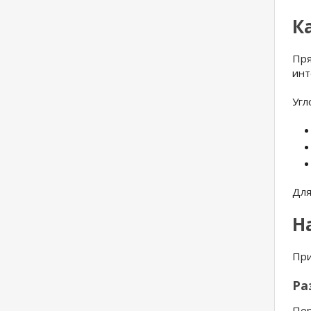
К
Пря
инт
Угл
Для
Н
При
Ра
Пер