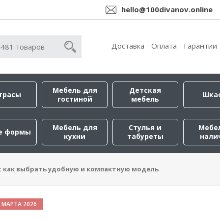
hello@100divanov.online
Доставка
Оплата
Гарантии
Мебель для
Детская
трасы
Шка
гостиной
мебель
Мебель для
Стулья и
Мебе
е формы
кухни
табуреты
нали
: как выбрать удобную и компактную модель
 МАРТА 2026