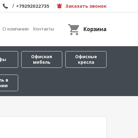
/
+79292022735
Заказать звонок
О компании
Контакты
Корзина
Офисная
Офисные
фы
мебель
кресла
ль в
чии