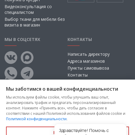
Видеоконсультация со
специалистом
Выбор ткани для мебели без
визита в магазин
МЫ В СОЦСЕТЯХ
КОНТАКТЫ
Написать директору
Адреса магазинов
Пункты самовывоза
Контакты
Мы заботимся о вашей конфиденциальности
Мы используем файлы cookie, чтобы улучшить ваш опыт,
анализировать трафик и предлагать персонализированный
контент. Нажмите «Принять все», чтобы дать согласие в
соответствии с нашей Политикой использования файлов cookie и
Политикой конфиденциальности
.
Copyright © 2026, ООО «100 Диванов» — Все права защищены
Администрация Сайта не несет ответственности за
Здравствуйте! Помочь с
Принять все
размещаемые Пользователями материалы, их содержание,