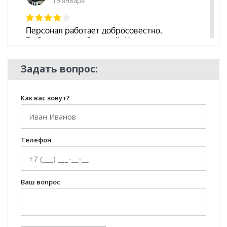
**Цены на официальном сайте
100диванов.com
действительны только для интернет-магазина
и
могут отличаться от цен в розничных магазинах-
салонах сети!
Задать вопрос:
Как вас зовут?
Телефон
Ваш вопрос