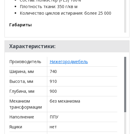
Плотность ткани: 350 г/кв м
Количество циклов истирания: более 25 000
Габариты
(Д x Г х В, мм): 740 x 900 x 910
Характеристики:
высота посадки (мм): 400
глубина сиденья (мм): 580
Производитель
Нижегородмебель
максимально допустимая нагрузка: 100 кг
Ширина, мм
740
Высота, мм
910
Варианты исполнения:11 артикулов сочетание
тканей только как на фото
Глубина, мм
900
Материалы
Механизм
без механизма
трансформации
основная ткань: Велутто (велюр)/ Толидо (велюр)/
Наполнение
ППУ
Фибра (велюр)/ Полите (велюр)
Ящики
нет
выполняется в тканях: Толидо 26 (темно-синий