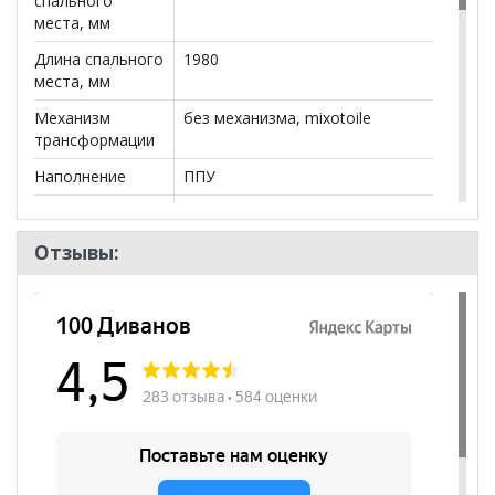
спального
места, мм
Длина спального
1980
места, мм
Механизм
без механизма, mixotoile
трансформации
Наполнение
ППУ
Наличие короба
нет
Форма
Прямой
Отзывы:
Наличие спинки
да
Наличие
да
подлокотников
Съёмный чехол
нет
Декоративные
нет
подушки
Бренд
НЭНДО