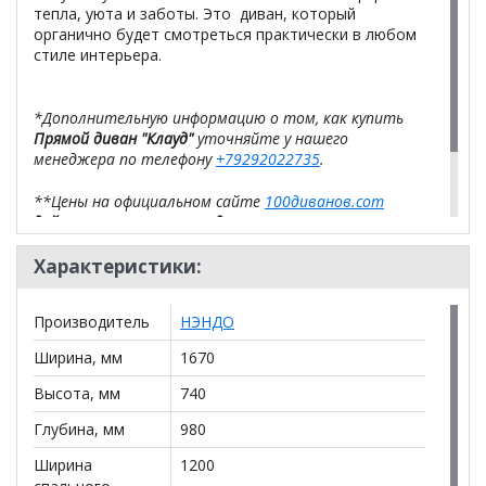
тепла, уюта и заботы. Это диван, который
органично будет смотреться практически в любом
стиле интерьера.
*Дополнительную информацию о том, как купить
Прямой диван "Клауд"
уточняйте у нашего
менеджера по телефону
+79292022735
.
**Цены на официальном сайте
100диванов.com
действительны только для интернет-магазина
и
могут отличаться от цен в розничных магазинах-
салонах сети!
Характеристики:
Производитель
НЭНДО
Ширина, мм
1670
Высота, мм
740
Глубина, мм
980
Ширина
1200