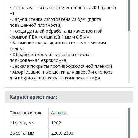
• Используется высококачественное ЛДСП класса
Е1.
• Задняя стенка изготовлена из ХДФ (плита
повышенной плотности).
• Торцы деталей обработаны качественной
кромкой ПВХ толщиной 1 мм и 0,5 мм.
• Алюминиевая раздвижная система с мягким
ходом.
• Обработка кромки зеркала и стекла -
полированная еврокромка.
• Зеркала покрыты противоосколочной пленкой.
• Амортизационные щетки для дверей и стопора
для их фиксации входят в комплект шкафа.
Цвета ЛДСП: белый, венге, графит, дуб
сонома, ясень анкор светлый
Характеристики:
Другие цвета обсуждаются с менеджером.
Производитель
Аларти
Ширина, мм
1202
*Дополнительную информацию о том, как купить
Шкаф-купе Белла B-220/230х120х60-2 (D9+D10)
Высота, мм
2200, 2300
уточняйте у нашего менеджера по телефону