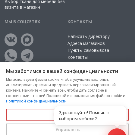
Выбор ткани для мебели без
визита в магазин
МЫ В СОЦСЕТЯХ
КОНТАКТЫ
Написать директору
Адреса магазинов
Пункты самовывоза
Контакты
Мы заботимся о вашей конфиденциальности
Мы используем файлы cookie, чтобы улучшить ваш опыт,
анализировать трафик и предлагать персонализированный
контент. Нажмите «Принять все», чтобы дать согласие в
соответствии с нашей Политикой использования файлов cookie и
Политикой конфиденциальности
.
Copyright © 2026, ООО «100 Диванов» — Все права защищены
Администрация Сайта не несет ответственности за
Здравствуйте! Помочь с
Принять все
размещаемые Пользователями материалы, их содержание,
выбором мебели?
качество.
Управлять
Вы принимаете условия
политики конфиденциальности
и
пользовательского соглашения
каждый раз, когда оставляете