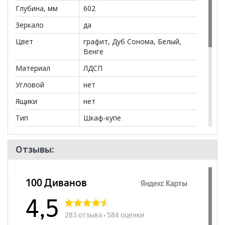
+79292022735
Глубина, мм
.
602
Зеркало
да
**Цены на официальном сайте
100диванов.com
действительны только для интернет-магазина
и
Цвет
графит, Дуб Сонома, Белый,
могут отличаться от цен в розничных магазинах-
Венге
салонах сети!
Материал
ЛДСП
Угловой
нет
Ящики
нет
Тип
Шкаф-купе
Количество
2
дверей
Отзывы:
Количество
6
полок
Штанга
да
Бренд
Аларти
Стиль
Современный