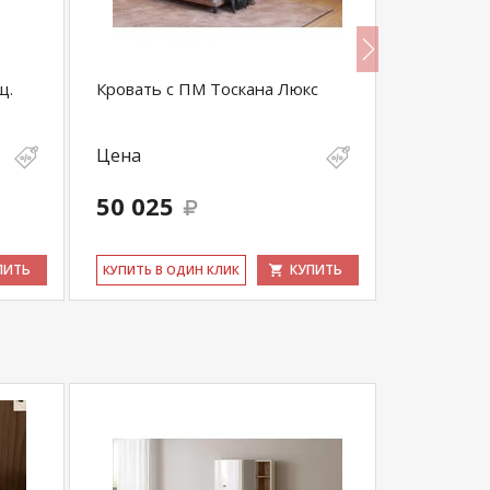
щ.
Кровать с ПМ Тоскана Люкс
Тоскана Ш
Цена
Цена
50 025
32 430
ПИТЬ
КУПИТЬ
КУ­ПИТЬ В ОДИН КЛИК
КУ­ПИТЬ В 