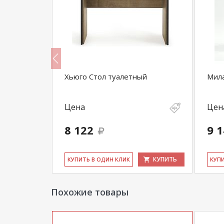
Престиж
Хьюго Стол туалетный
Мила
Цена
Цен
8 122
9 
КУПИТЬ
КУПИТЬ
КУ­ПИТЬ В ОДИН КЛИК
КУ­П
Похожие товары