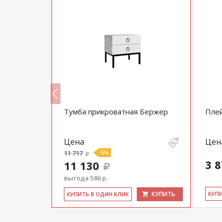
Белла
Тумба прикроватная Бержер
Плей
Цена
Цен
11 717
-5%
3 
11 130
выгода 586 р.
КУПИТЬ
КУПИТЬ
КУ­П
КУ­ПИТЬ В ОДИН КЛИК