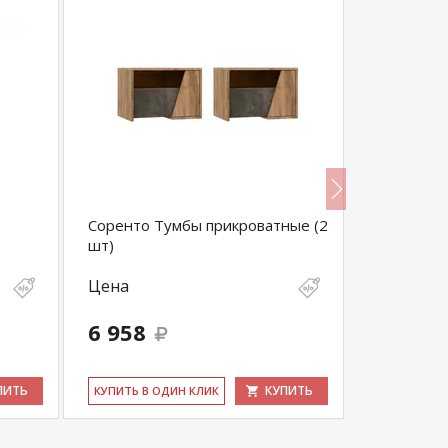
Соренто Тумбы прикроватные (2
Тумбы Ким
шт)
Цена
Цена
6 958
9 614
ПИТЬ
КУПИТЬ
КУ­ПИТЬ В ОДИН КЛИК
КУ­ПИТЬ В 