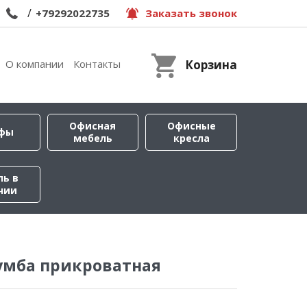
/
+79292022735
Заказать звонок
О компании
Контакты
Корзина
Офисная
Офисные
фы
мебель
кресла
ль в
чии
умба прикроватная