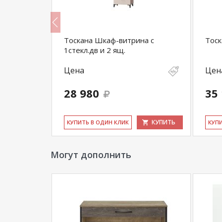
м
Тоскана Шкаф-витрина с
Тос
1стекл.дв и 2 ящ.
Цена
Цен
28 980
35
КУПИТЬ
КУПИТЬ
КУ­ПИТЬ В ОДИН КЛИК
КУ­П
Могут дополнить