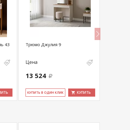
ль 43
Трюмо Джулия 9
Спальня 
Цена
Цена
13 524
90 321
ПИТЬ
КУПИТЬ
КУ­ПИТЬ В ОДИН КЛИК
КУ­ПИТЬ В 