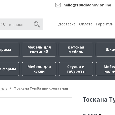
hello@100divanov.online
Доставка
Оплата
Гарантии
Мебель для
Детская
трасы
Шка
гостиной
мебель
Мебель для
Стулья и
Мебе
е формы
кухни
табуреты
нали
тные
Тоскана Тумба прикроватная
Тоскана Т