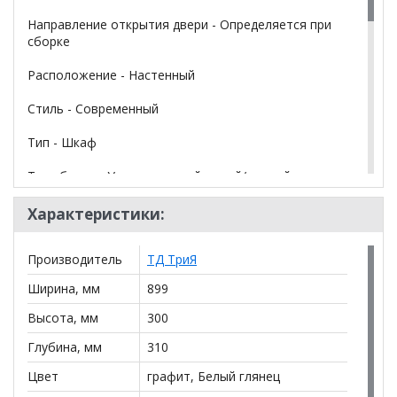
Направление открытия двери - Определяется при
сборке
Расположение - Настенный
Стиль - Современный
Тип - Шкаф
Тип сборки - Универсальный левый/правый,
Универсальный горизонтальный/вертикальный
Характеристики:
Тип шкафа - Шкаф с распашными дверями, Шкаф с
откидными дверями
Производитель
ТД ТриЯ
Форма предмета - Прямоугольный
Ширина, мм
899
Высота, мм
300
*Дополнительную информацию о том, как купить
Шкаф навесной Глосс ТД 319.03.26
уточняйте у
Глубина, мм
310
нашего менеджера по телефону
+79292022735
.
Цвет
графит, Белый глянец
**Цены на официальном сайте
100диванов.com