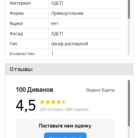
Материал
ЛДСП
действительны только для интернет-магазина
и
могут отличаться от цен в розничных магазинах-
Форма
Прямоугольник
салонах сети!
Ящики
нет
Фасад
ЛДСП
Тип
Шкаф-распашной
Количество
1
дверей
Отзывы:
Бренд
ТД ТриЯ
Стиль
Лофт, Хай-Тек, Современный
Комната
Гостиная, Кабинет/Офис
Пол