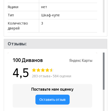
Ящики
нет
Тип
Шкаф-купе
Количество
3
дверей
Количество
9
полок
Отзывы:
Штанга
да
Бренд
Аллоджио
Стиль
Современный
Комната
Прихожая, Спальня
Пол