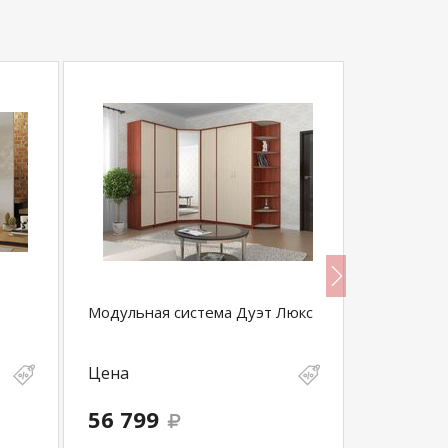
Модульная система Дуэт Люкс
Модульная
Цена
Цена
56 799
121 67