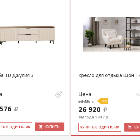
а ТВ Джулия 3
Кресло для отдыха Шон Т
а
Цена
28 336
-5%
 576
26 920
выгода 1 417 р.
КУПИТЬ
ИТЬ В ОДИН КЛИК
КУ
КУ­ПИТЬ В ОДИН КЛИК