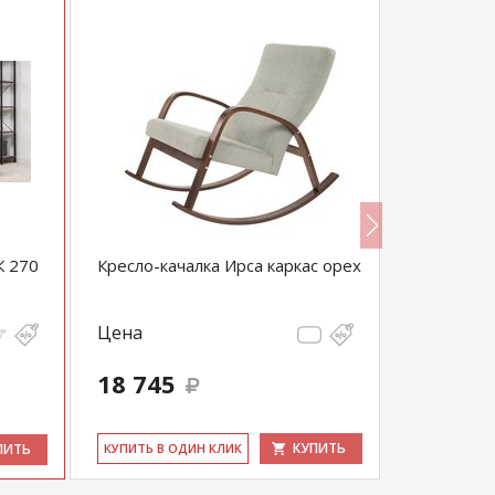
К 270
Кресло-качалка Ирса каркас орех
Кресло дл
467
Цена
Цена
22 264
18 745
21 151
выгода 1 11
КУПИТЬ
ПИТЬ
КУ­ПИТЬ В ОДИН КЛИК
КУ­ПИТЬ В 