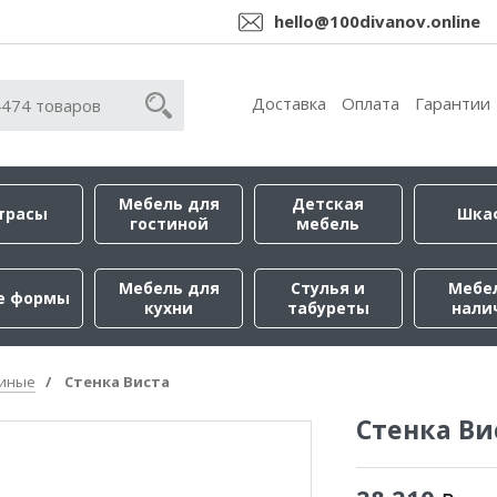
hello@100divanov.online
Доставка
Оплата
Гарантии
Мебель для
Детская
трасы
Шка
гостиной
мебель
Мебель для
Стулья и
Мебе
е формы
кухни
табуреты
нали
тиные
Стенка Виста
Стенка Ви