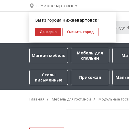
г. Нижневартовск
Вы из города
Нижневартовск
?
Да, верно
Сменить город
Мебель для
Мягкая мебель
Ма
спальни
Столы
Прихожая
Малы
письменные
Главная
Мебель для гостиной
Модульные гос