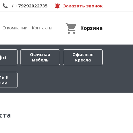
/
+79292022735
Заказать звонок
О компании
Контакты
Корзина
Офисная
Офисные
фы
мебель
кресла
ль в
чии
ста