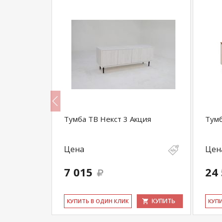
а
Тумба ТВ Некст 3 Акция
Тумб
Цена
Цен
7 015
24
КУПИТЬ
КУПИТЬ
КУ­ПИТЬ В ОДИН КЛИК
КУ­П