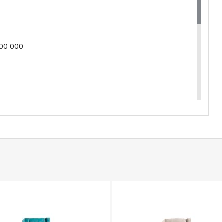
00 000
купить
Мягкое кресло Плимут ТК 380 велюр
у
+79292022735
.
com
действительны только для интернет-
ичных магазинах-салонах сети!