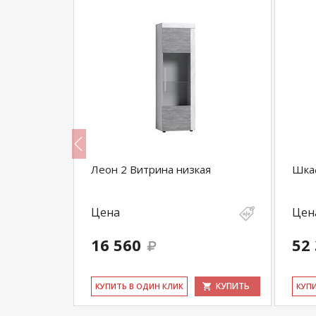
елья
Леон 2 Витрина низкая
Шкаф
Цена
Цен
16 560
52
КУПИТЬ
КУПИТЬ
КУ­ПИТЬ В ОДИН КЛИК
КУ­П