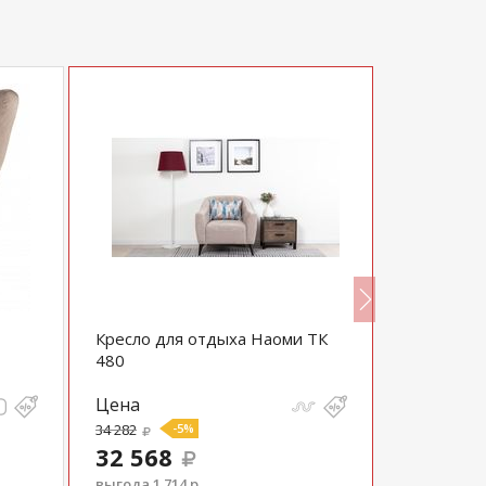
Кресло для отдыха Наоми ТК
Кресло П
480
Цена
Цена
34 282
-5%
34 408
32 568
выгода 1 714 р.