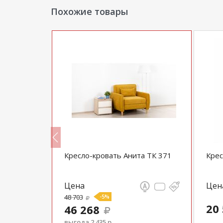
Похожие товары
Кресло-кровать Анита ТК 371
Крес
Цена
Цен
48 703
-5%
20
46 268
выгода 2 435 р.