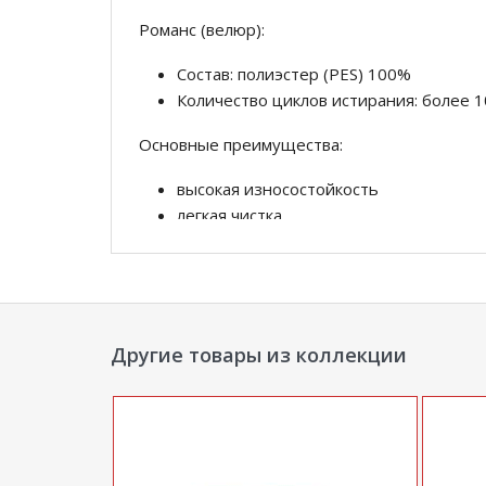
Романс (велюр):
Состав: полиэстер (PES) 100%
Количество циклов истирания: более 1
Основные преимущества:
высокая износостойкость
легкая чистка
супермягкость
дышащая ткань
цветоустойчивость
Другие товары из коллекции
*Дополнительную информацию о том, как 
уточняйте у нашего менеджера по телефон
**Цены на официальном сайте
100диванов.
магазина
и могут отличаться от цен в розн