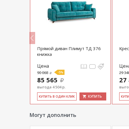
т ТД 379
Прямой диван Плимут ТД 376
Крес
книжка
Цена
Цен
90 068
-5%
29 34
85 565
27
выгода 4 504 р.
выгод
КУПИТЬ
КУПИТЬ
КУ­ПИТЬ В ОДИН КЛИК
КУ­П
Могут дополнить