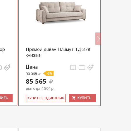
люр
Прямой диван Плимут ТД 378
Прямой д
книжка
книжка
Цена
Цена
90 068
-5%
90 068
85 565
85 565
выгода 4 504 р.
выгода 4 50
ПИТЬ
КУПИТЬ
КУ­ПИТЬ В ОДИН КЛИК
КУ­ПИТЬ В 