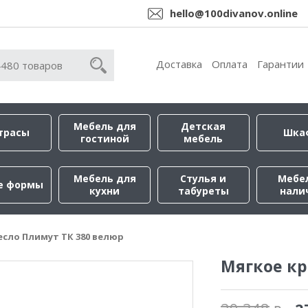
hello@100divanov.online
Доставка
Оплата
Гарантии
Мебель для
Детская
трасы
Шка
гостиной
мебель
Мебель для
Стулья и
Мебе
е формы
кухни
табуреты
нали
есло Плимут ТК 380 велюр
Мягкое кр