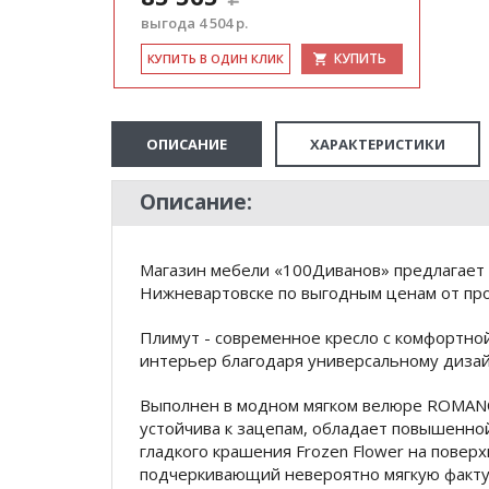
выгода 4 504 р.
КУПИТЬ
КУ­ПИТЬ В ОДИН КЛИК
ОПИСАНИЕ
ХАРАКТЕРИСТИКИ
Описание:
Магазин мебели «100Диванов» предлагает 
Нижневартовске по выгодным ценам от про
Плимут - современное кресло с комфортно
интерьер благодаря универсальному дизай
Выполнен в модном мягком велюре ROMANCE
устойчива к зацепам, обладает повышенно
гладкого крашения Frozen Flower на повер
подчеркивающий невероятно мягкую факту