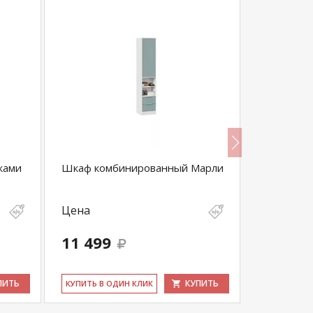
ками
Шкаф комбинированный Марли
Эста 2-х 
черное)
Цена
Цена
11 499
108 67
ПИТЬ
КУПИТЬ
КУ­ПИТЬ В ОДИН КЛИК
КУ­ПИТЬ В 