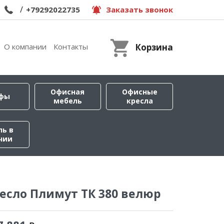
/
+79292022735
Заказать звонок
О компании
Контакты
Корзина
Офисная
Офисные
фы
мебель
кресла
ль в
чии
есло Плимут ТК 380 велюр