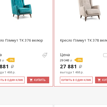
ло Плимут ТК 376 велюр
Кресло Плимут ТК 378 ве
а
Цена
8
-5%
29 348
-5%
 881
27 881
а 1 468 р.
выгода 1 468 р.
КУПИТЬ
КУ
ИТЬ В ОДИН КЛИК
КУ­ПИТЬ В ОДИН КЛИК