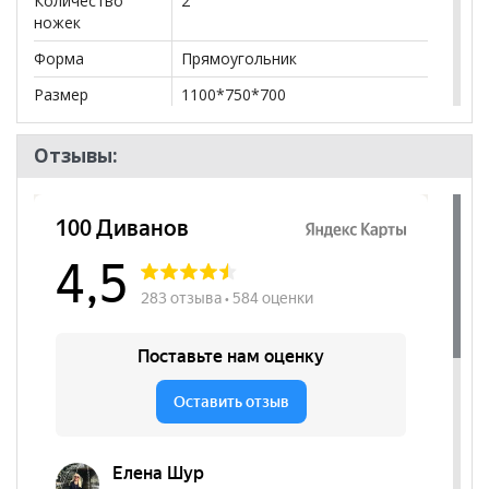
Количество
2
ножек
Форма
Прямоугольник
Размер
1100*750*700
Форма ножек
Трапеция
Отзывы:
Цвет основания
Черный
Цвет
Коричневый
столешницы
Изображение
Нет
фотопечати
Бренд
Столбург
Стиль
Лофт, Эко-стиль, Современный
Комната
Кухня
Пол