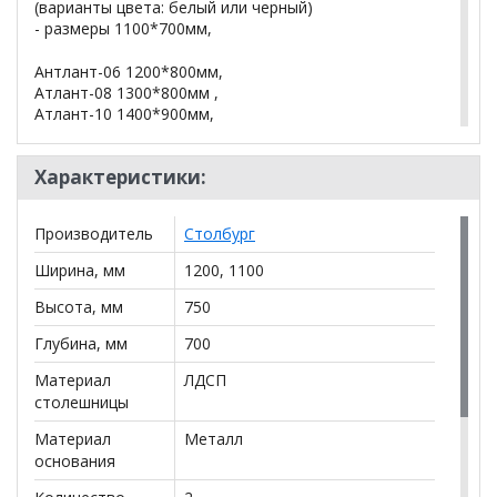
(варианты цвета: белый или черный)
- размеры 1100*700мм,
Антлант-06 1200*800мм,
Атлант-08 1300*800мм ,
Атлант-10 1400*900мм,
Атлант-11 1620*950мм
Характеристики:
*Дополнительную информацию о том, как купить
Кухонный стол АТЛАНТ-04
уточняйте у нашего
Производитель
Столбург
менеджера по телефону
+79292022735
.
Ширина, мм
1200, 1100
**Цены на официальном сайте
100диванов.com
действительны только для интернет-магазина
и
Высота, мм
750
могут отличаться от цен в розничных магазинах-
Глубина, мм
700
салонах сети!
Материал
ЛДСП
столешницы
Материал
Металл
основания