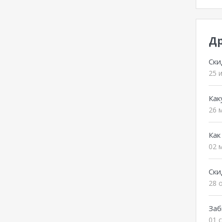
Др
Ски
25 
Как
26 
Как
02 
Ски
28 
Заб
01 