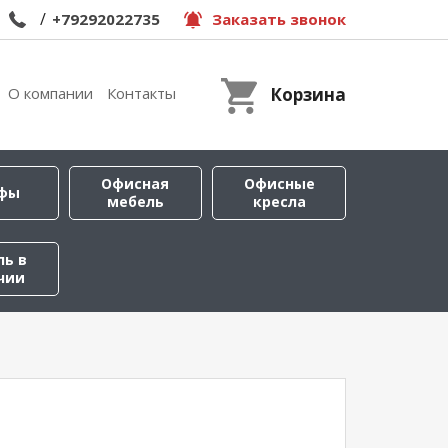
/
+79292022735
Заказать звонок
О компании
Контакты
Корзина
Офисная
Офисные
фы
мебель
кресла
ль в
чии