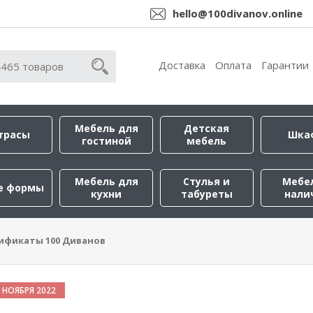
hello@100divanov.online
Доставка
Оплата
Гарантии
Мебель для
Детская
трасы
Шка
гостиной
мебель
Мебель для
Стулья и
Мебе
е формы
кухни
табуреты
нали
ификаты 100 Диванов
 НОЯБРЯ 2022