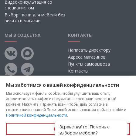
Видеоконсультация со
специалистом
Выбор ткани для мебели без
визита в магазин
МЫ В СОЦСЕТЯХ
КОНТАКТЫ
Написать директору
Адреса магазинов
Пункты самовывоза
Контакты
Мы заботимся о вашей конфиденциальности
Мы используем файлы cookie, чтобы улучшить ваш опыт,
анализировать трафик и предлагать персонализированный
контент. Нажмите «Принять все», чтобы дать согласие в
соответствии с нашей Политикой использования файлов cookie и
Политикой конфиденциальности
.
Copyright © 2026, ООО «100 Диванов» — Все права защищены
Администрация Сайта не несет ответственности за
Здравствуйте! Помочь с
Принять все
размещаемые Пользователями материалы, их содержание,
выбором мебели?
качество.