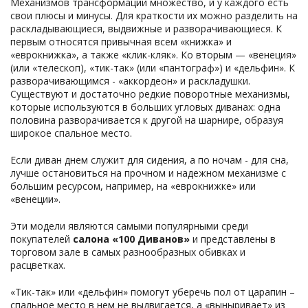
Механизмов трансформации множество, и у каждого есть
свои плюсы и минусы. Для краткости их можно разделить на
раскладывающиеся, выдвижные и разворачивающиеся. К
первым относятся привычная всем «книжка» и
«еврокнижка», а также «клик-кляк». Ко вторым — «венеция»
(или «телескоп), «тик-так» (или «пантограф») и «дельфин». К
разворачивающимся - «аккордеон» и раскладушки.
Существуют и достаточно редкие поворотные механизмы,
которые используются в больших угловых диванах: одна
половина разворачивается к другой на шарнире, образуя
широкое спальное место.
Если диван днем служит для сидения, а по ночам - для сна,
лучше остановиться на прочном и надежном механизме с
большим ресурсом, например, на «еврокнижке» или
«венеции».
Эти модели являются самыми популярными среди
покупателей
салона «100 Диванов»
и представлены в
торговом зале в самых разнообразных обивках и
расцветках.
«Тик-так» или «дельфин» помогут уберечь пол от царапин –
спальное место в нем не выдвигается, а «выныривает» из