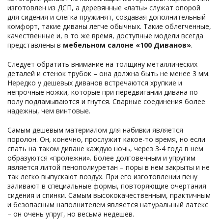
изготовлен из ДСП, а деревянные «латы» служат опорой
для сидения и слегка пружинят, создавая дополнительный
комфорт, такие диваны легче обычных. Такие облегченные,
качественные и, в то же время, доступные модели всегда
представлены в
мебельном салоне «100 Диванов»
.
Следует обратить внимание на толщину металлических
деталей и стенок трубок – она должна быть не менее 3 мм.
Нередко у дешевых диванов встречаются хрупкие и
непрочные ножки, которые при передвигании дивана по
полу подламываются и гнутся. Сварные соединения более
надежны, чем винтовые.
Самым дешевым материалом для набивки является
поролон. Он, конечно, прослужит какое-то время, но если
спать на таком диване каждую ночь, через 3-4 года в нем
образуются «пролежни». Более долговечным и упругим
является литой пенополиуретан – поры в нем закрыты и не
так легко выпускают воздух. При его изготовлении пену
заливают в специальные формы, повторяющие очертания
сидения и спинки. Самым высококачественным, практичным
и безопасным наполнителем является натуральный латекс
– он очень упруг, но весьма недешев.