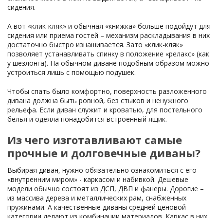
сидения.
А вот «клик-кляк» и обычная «книжка» больше подойдут для
сидения или приема гостей – механизм раскладывания в них
достаточно быстро изнашивается. Зато «клик-кляк»
позволяет устанавливать спинку в положение «релакс» (как
у шезлонга). На обычном диване подобным образом можно
устроиться лишь с помощью подушек.
Чтобы спать было комфортно, поверхность разложенного
дивана должна быть ровной, без стыков и ненужного
рельефа. Если диван служит и кроватью, для постельного
белья и одеяла понадобится встроенный ящик.
Из чего изготавливают самые
прочные и долговечные диваны?
Выбирая диван, нужно обязательно ознакомиться с его
«внутренним миром» - каркасом и набивкой. Дешевые
модели обычно состоят из ДСП, ДВП и фанеры. Дорогие –
из массива дерева и металлических рам, снабженных
пружинами. А качественные диваны средней ценовой
категории делают из комбинации материалов. Каркас в них