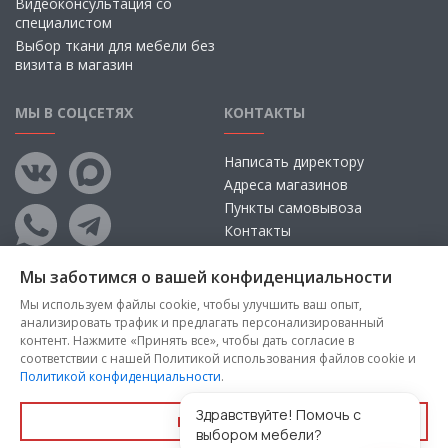
Видеоконсультация со
специалистом
Выбор ткани для мебели без
визита в магазин
МЫ В СОЦСЕТЯХ
КОНТАКТЫ
Написать директору
Адреса магазинов
Пункты самовывоза
Контакты
Мы заботимся о вашей конфиденциальности
Мы используем файлы cookie, чтобы улучшить ваш опыт,
анализировать трафик и предлагать персонализированный
контент. Нажмите «Принять все», чтобы дать согласие в
соответствии с нашей Политикой использования файлов cookie и
Политикой конфиденциальности
.
Copyright © 2026, ООО «100 Диванов» — Все права защищены
Администрация Сайта не несет ответственности за
Здравствуйте! Помочь с
Принять все
размещаемые Пользователями материалы, их содержание,
выбором мебели?
качество.