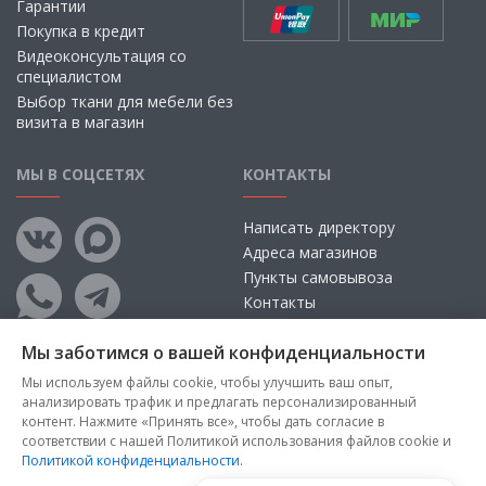
Гарантии
Покупка в кредит
Видеоконсультация со
специалистом
Выбор ткани для мебели без
визита в магазин
МЫ В СОЦСЕТЯХ
КОНТАКТЫ
Написать директору
Адреса магазинов
Пункты самовывоза
Контакты
Мы заботимся о вашей конфиденциальности
Мы используем файлы cookie, чтобы улучшить ваш опыт,
анализировать трафик и предлагать персонализированный
контент. Нажмите «Принять все», чтобы дать согласие в
соответствии с нашей Политикой использования файлов cookie и
Политикой конфиденциальности
.
Copyright © 2026, ООО «100 Диванов» — Все права защищены